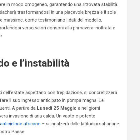
are in modo omogeneo, garantendo una ritrovata stabilità.
lacherà trasformandosi in una piacevole brezza e il sole
re massime, come testimoniano i dati del modello,
iportandosi verso valori consoni alla primavera inoltrata e
e.
o e l’instabilità
nti dell’estate aspettano con trepidazione, si concretizzerà
 fare il suo ingresso anticipato in pompa magna. Le
enti. A partire da
Lunedì 25 Maggio
e nei giorni
ra invasione di aria calda. Un vasto e potente
anticiclone africano
– si innalzerà dalle latitudini sahariane
nostro Paese.