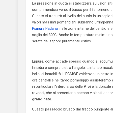
La pressione in quota si stabilizzerà su valori al
comprimendosi verso il basso per il fenomeno de
Questo si tradurrà al livello del suolo in un’esp
valori massimi pomeridiani subiranno un’impennat
Pianura Padana
, nelle zone interne del centro e
soglia dei 30°C. Anche le temperature minime nott
serate dal sapore puramente estivo.
Eppure, come accade spesso quando si accumula t
l’insidia è sempre dietro l’angolo. L’intenso risc
indici di instabilità. L’ECMWF evidenzia un netto 
ore centrali e nel tardo pomeriggio assisteremo a
in particolare l’intero arco delle
Alpi
e la dorsale 
rovesci, che si presentano spesso violenti, acco
grandinate
.
Questo passaggio brusco dal freddo pungente ai p