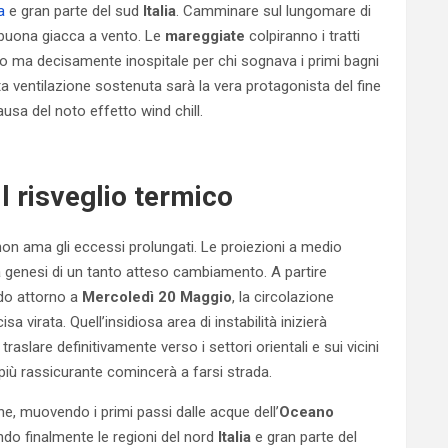
a
e gran parte del sud
Italia
. Camminare sul lungomare di
a buona giacca a vento. Le
mareggiate
colpiranno i tratti
o ma decisamente inospitale per chi sognava i primi bagni
 ventilazione sostenuta sarà la vera protagonista del fine
sa del noto effetto wind chill.
il risveglio termico
 non ama gli eccessi prolungati. Le proiezioni a medio
 genesi di un tanto atteso cambiamento. A partire
odo attorno a
Mercoledì 20 Maggio
, la circolazione
 virata. Quell’insidiosa area di instabilità inizierà
aslare definitivamente verso i settori orientali e sui vicini
 più rassicurante comincerà a farsi strada.
e, muovendo i primi passi dalle acque dell’
Oceano
ndo finalmente le regioni del nord
Italia
e gran parte del