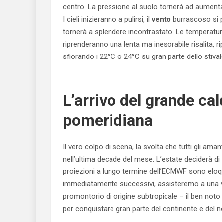
centro. La pressione al suolo tornerà ad aument
I cieli inizieranno a pulirsi, il
vento
burrascoso si p
tornerà a splendere incontrastato. Le temperatu
riprenderanno una lenta ma inesorabile risalita, r
sfiorando i 22°C o 24°C su gran parte dello stival
L’arrivo del grande cald
pomeridiana
Il vero colpo di scena, la svolta che tutti gli ama
nell’ultima decade del mese. L’estate deciderà di
proiezioni a lungo termine dell’ECMWF sono eloqu
immediatamente successivi, assisteremo a una ve
promontorio di origine subtropicale – il ben noto
per conquistare gran parte del continente e del 