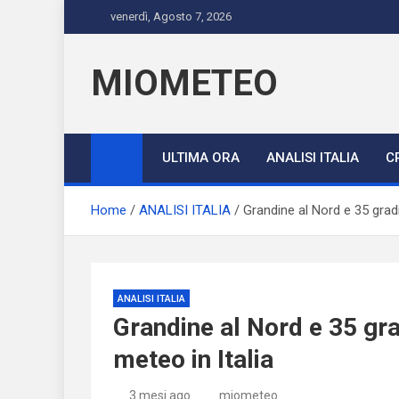
Skip
venerdì, Agosto 7, 2026
to
content
MIOMETEO
ULTIMA ORA
ANALISI ITALIA
C
Home
ANALISI ITALIA
Grandine al Nord e 35 gradi 
ANALISI ITALIA
Grandine al Nord e 35 grad
meteo in Italia
3 mesi ago
miometeo