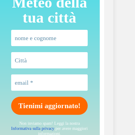
Meteo della
tua città
Non inviamo spam! Leggi la nostra
Informativa sulla privacy
per avere maggiori
informazioni.