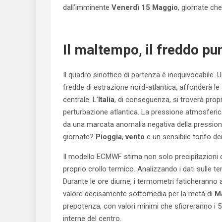
dall’imminente
Venerdì 15 Maggio
, giornate ch
Il maltempo, il freddo pu
Il quadro sinottico di partenza è inequivocabile.
fredde di estrazione nord-atlantica, affonderà le 
centrale. L’
Italia
, di conseguenza, si troverà propri
perturbazione atlantica. La pressione atmosferi
da una marcata anomalia negativa della pressione
giornate?
Pioggia
,
vento
e un sensibile tonfo de
Il modello ECMWF stima non solo precipitazioni 
proprio crollo termico. Analizzando i dati sulle 
Durante le ore diurne, i termometri faticheranno a
valore decisamente sottomedia per la metà di
M
prepotenza, con valori minimi che sfioreranno i 5°
interne del centro.