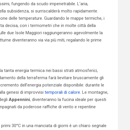
tissimi, fungendo da scudo impenetrabile. L’aria,
lla subsidenza, si surriscalderà molto rapidamente.
losione delle temperature. Guardando le mappe termiche, i
a decisa, con i termometri che in molte città della
 sulle due Isole Maggiori raggiungeranno agevolmente la
urne diventeranno via via più miti, regalando le prime
anta energia termica nei bassi strati atmosferici,
aldamento della terraferma farà lievitare bruscamente gli
incremento dell’energia potenziale disponibile: durante le
lla genesi di improvvisi
temporali di calore
. Le montagne,
degli
Appennini
, diventeranno la fucina ideale per questi
mpagnati da poderose raffiche di vento e repentine
rimi 30°C in una manciata di giorni è un chiaro segnale