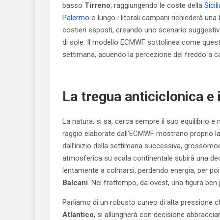
basso
Tirreno
, raggiungendo le coste della
Sicili
Palermo
o lungo i litorali campani richiederà un
costieri esposti, creando uno scenario suggestiv
di sole. Il modello ECMWF sottolinea come questa
settimana, acuendo la percezione del freddo a cau
La tregua anticiclonica e 
La natura, si sa, cerca sempre il suo equilibrio e
raggio elaborate dall’ECMWF mostrano proprio la
dall’inizio della settimana successiva, grossom
atmosferica su scala continentale subirà una decisa
lentamente a colmarsi, perdendo energia, per poi tr
Balcani
. Nel frattempo, da ovest, una figura ben
Parliamo di un robusto cuneo di alta pressione ch
Atlantico
, si allungherà con decisione abbraccia