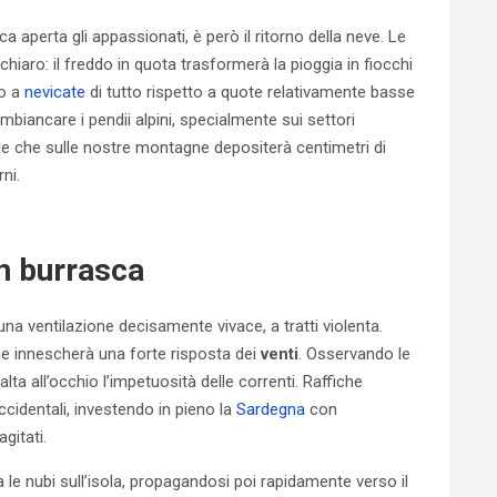
 aperta gli appassionati, è però il ritorno della neve. Le
iaro: il freddo in quota trasformerà la pioggia in fiocchi
mo a
nevicate
di tutto rispetto a quote relativamente basse
mbiancare i pendii alpini, specialmente sui settori
ale che sulle nostre montagne depositerà centimetri di
ni.
in burrasca
na ventilazione decisamente vivace, a tratti violenta.
e innescherà una forte risposta dei
venti
. Osservando le
alta all’occhio l’impetuosità delle correnti. Raffiche
cidentali, investendo in pieno la
Sardegna
con
gitati.
le nubi sull’isola, propagandosi poi rapidamente verso il