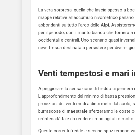
La vera sorpresa, quella che lascia spesso a bocca
mappe relative all’accumulo nivometrico parlano ch
abbondanti su tutto l’arco delle
Alpi
. Assistere
per il periodo, con il manto bianco che tornerà a i
occidentali e centrali. Uno scenario quasi invern
neve fresca destinata a persistere per diversi gior
Venti tempestosi e mari 
A peggiorare la sensazione di freddo ci penserà u
L’approfondimento del minimo di bassa pression
proiezioni dei venti medi a dieci metri dal suolo, s
burrascose di
maestrale
sferzeranno le coste oc
un’intensità tale da rendere i mari agitati o molto a
Queste correnti fredde e secche spazzeranno via 