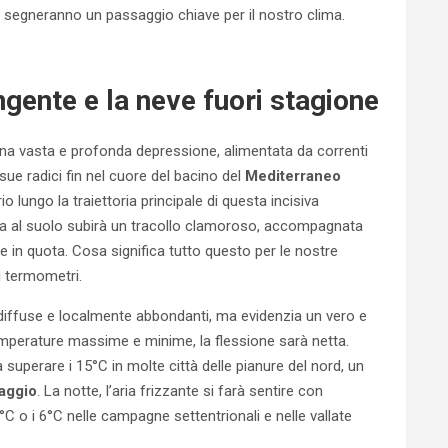
e segneranno un passaggio chiave per il nostro clima.
ngente e la neve fuori stagione
 Una vasta e profonda depressione, alimentata da correnti
sue radici fin nel cuore del bacino del
Mediterraneo
o lungo la traiettoria principale di questa incisiva
ca al suolo subirà un tracollo clamoroso, accompagnata
 in quota. Cosa significa tutto questo per le nostre
i termometri.
diffuse e localmente abbondanti, ma evidenzia un vero e
temperature massime e minime, la flessione sarà netta.
 superare i 15°C in molte città delle pianure del nord, un
aggio
. La notte, l’aria frizzante si farà sentire con
C o i 6°C nelle campagne settentrionali e nelle vallate