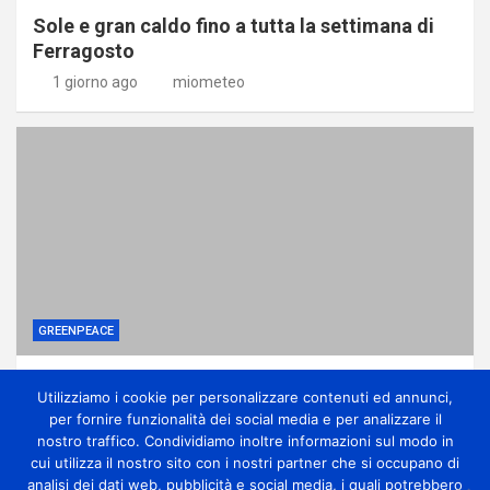
Sole e gran caldo fino a tutta la settimana di
Ferragosto
1 giorno ago
miometeo
GREENPEACE
I vestiti invenduti non potranno più essere
Utilizziamo i cookie per personalizzare contenuti ed annunci,
distrutti: stretta su moda e fast fashion
per fornire funzionalità dei social media e per analizzare il
2 giorni ago
miometeo
nostro traffico. Condividiamo inoltre informazioni sul modo in
cui utilizza il nostro sito con i nostri partner che si occupano di
analisi dei dati web, pubblicità e social media, i quali potrebbero