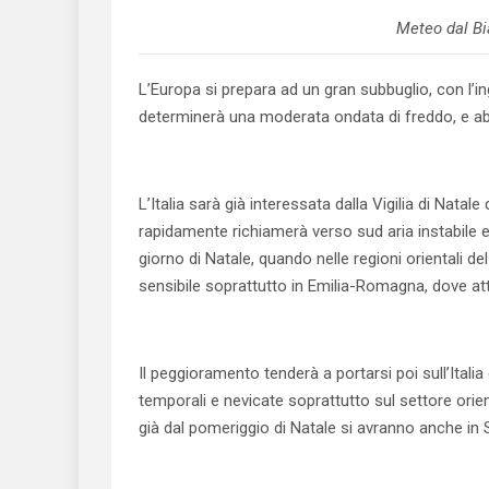
Meteo dal Bia
L’Europa si prepara ad un gran subbuglio, con l’ing
determinerà una moderata ondata di freddo, e a
L’Italia sarà già interessata dalla Vigilia di Natal
rapidamente richiamerà verso sud aria instabile 
giorno di Natale, quando nelle regioni orientali d
sensibile soprattutto in Emilia-Romagna, dove a
Il peggioramento tenderà a portarsi poi sull’Italia
temporali e nevicate soprattutto sul settore ori
già dal pomeriggio di Natale si avranno anche in S