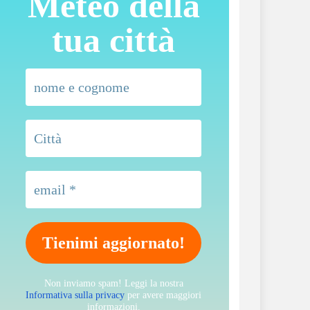
Meteo della
tua città
Non inviamo spam! Leggi la nostra
Informativa sulla privacy
per avere maggiori
informazioni.