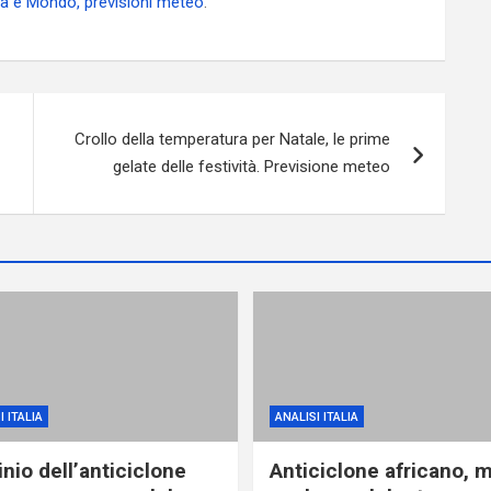
ia e Mondo, previsioni meteo
.
Crollo della temperatura per Natale, le prime
gelate delle festività. Previsione meteo
I ITALIA
ANALISI ITALIA
nio dell’anticiclone
Anticiclone africano, 