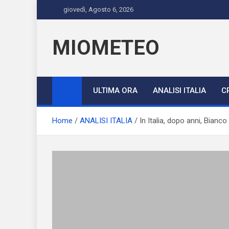
Skip
giovedì, Agosto 6, 2026
to
content
MIOMETEO
ULTIMA ORA
ANALISI ITALIA
C
Home
ANALISI ITALIA
In Italia, dopo anni, Bianc