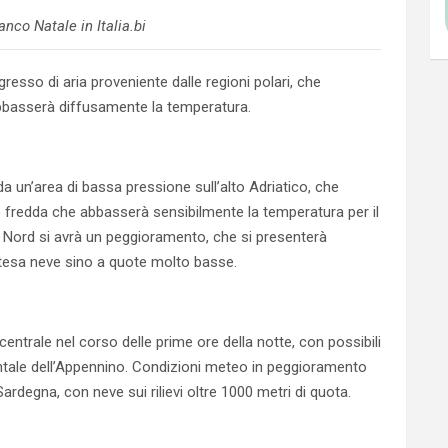
nco Natale in Italia.bi
resso di aria proveniente dalle regioni polari, che
bbasserà diffusamente la temperatura.
e da un’area di bassa pressione sull’alto Adriatico, che
e fredda che abbasserà sensibilmente la temperatura per il
el Nord si avrà un peggioramento, che si presenterà
ttesa neve sino a quote molto basse.
 centrale nel corso delle prime ore della notte, con possibili
entale dell’Appennino. Condizioni meteo in peggioramento
ardegna, con neve sui rilievi oltre 1000 metri di quota.