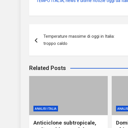
TEMPO ITALIA, news e ultime notizie oggi da Ital
Navigazione
Temperature massime di oggi in Italia:
articoli
troppo caldo
Related Posts
ANALISI ITALIA
ANALIS
Anticiclone subtropicale,
Domi