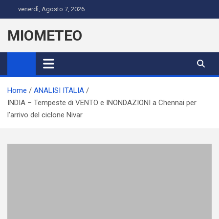
Skip
venerdì, Agosto 7, 2026
to
content
MIOMETEO
Home
ANALISI ITALIA
INDIA – Tempeste di VENTO e INONDAZIONI a Chennai per
l’arrivo del ciclone Nivar