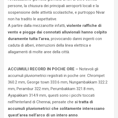
persone, la chiusura dei principali aeroporti locali e la
sospensione delle attività scolastiche, e purtroppo Nivar
non ha tradito le aspettative.
A partire dalla mezzanotte infatti,
violente raffiche di
vento e piogge dai connotati alluvionali hanno colpito
duramente tutta l’area
, provocando danni ingenti con
caduta di alberi, interruzioni della linea elettrica e
allagamenti di molte aree della città.
ACCUMULI RECORD IN POCHE ORE –
Notevoli gli
accumuli pluviometrici registrati in poche ore: Chrompet
360.2 mm, George town 333.6 mm, Nungambakkam 322.2
mm, Perambur 322 mm, Perumbakkam 321.8 mm,
Ayapakkam 314.9 mm, questi sono i picchi toccati
nell’hinterland di Chennai, pensate che
si tratta di
accumuli pluviometrici che solitamente interessano
quest’area nell’arco di un intero anno
.