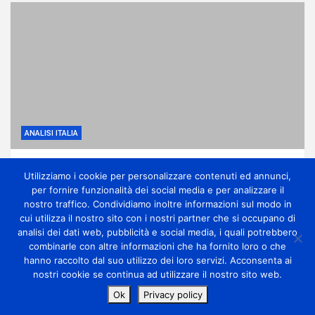
ANALISI ITALIA
Anticiclone subtropicale, molto caldo e
Utilizziamo i cookie per personalizzare contenuti ed annunci,
qualche temporale di calore
per fornire funzionalità dei social media e per analizzare il
1 giorno ago
miometeo
nostro traffico. Condividiamo inoltre informazioni sul modo in
cui utilizza il nostro sito con i nostri partner che si occupano di
analisi dei dati web, pubblicità e social media, i quali potrebbero
combinarle con altre informazioni che ha fornito loro o che
hanno raccolto dal suo utilizzo dei loro servizi. Acconsenta ai
nostri cookie se continua ad utilizzare il nostro sito web.
Copyright Miometeo © All rights reserved | Theme by
Ok
Privacy policy
MantraBrain