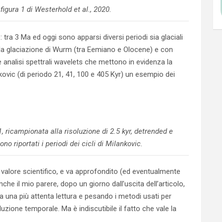
figura 1 di Westerhold et al., 2020.
tra 3 Ma ed oggi sono apparsi diversi periodi sia glaciali
n la glaciazione di Wurm (tra Eemiano e Olocene) e con
e analisi spettrali wavelets che mettono in evidenza la
kovic (di periodo 21, 41, 100 e 405 Kyr) un esempio dei
1, ricampionata alla risoluzione di 2.5 kyr, detrended e
no riportati i periodi dei cicli di Milankovic.
 valore scientifico, e va approfondito (ed eventualmente
che il mio parere, dopo un giorno dall’uscita dell’articolo,
 una più attenta lettura e pesando i metodi usati per
zione temporale. Ma è indiscutibile il fatto che vale la