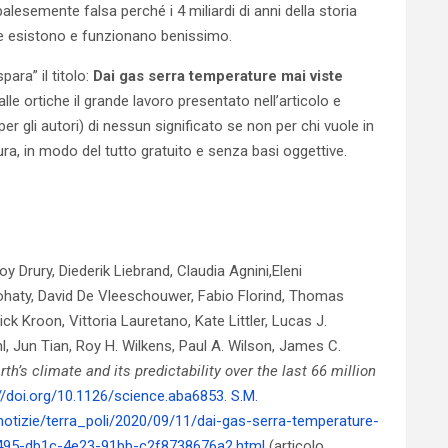
palesemente falsa perché i 4 miliardi di anni della storia
ve esistono e funzionano benissimo.
para” il titolo:
Dai gas serra temperature mai viste
alle ortiche il grande lavoro presentato nell’articolo e
 gli autori) di nessun significato se non per chi vuole in
ra, in modo del tutto gratuito e senza basi oggettive.
Drury, Diederik Liebrand, Claudia Agnini,Eleni
ohaty, David De Vleeschouwer, Fabio Florind, Thomas
ick Kroon, Vittoria Lauretano, Kate Littler, Lucas J.
hl, Jun Tian, Roy H. Wilkens, Paul A. Wilson, James C.
h’s climate and its predictability over the last 66 million
//doi.org/10.1126/science.aba6853
.
S.M.
notizie/terra_poli/2020/09/11/dai-gas-serra-temperature-
33495-db1c-4e23-91bb-c2f8738676a2.html
(articolo