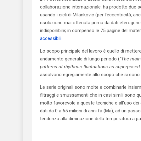
collaborazione internazionale, ha prodotto due se
usando i cicli di Milankovic (per l’eccentricità, an
risoluzione mai ottenuta prima da dati eterogenei (d
indisponibile; in compenso le 75 pagine del mater
accessibili
.
Lo scopo principale del lavoro è quello di metter
andamento generale di lungo periodo (
“The main 
patterns of rhythmic fluctuations as superposed 
assolvono egregiamente allo scopo che si sono p
Le serie originali sono molte e combinarle insie
filtraggi e smussamenti che in casi simili sono qu
molto favorevole a queste tecniche e all’uso dei 
dati da 0 a 65 milioni di anni fa (Ma), ad un pass
tendenza alla diminuzione della temperatura a part