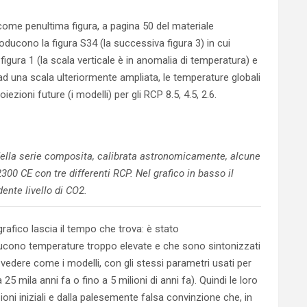
 come penultima figura, a pagina 50 del materiale
roducono la figura S34 (la successiva figura 3) in cui
 figura 1 (la scala verticale è in anomalia di temperatura) e
ad una scala ulteriormente ampliata, le temperature globali
zioni future (i modelli) per gli RCP 8.5, 4.5, 2.6.
della serie composita, calibrata astronomicamente, alcune
300 CE con tre differenti RCP. Nel grafico in basso il
ente livello di CO2.
grafico lascia il tempo che trova: è stato
cono temperature troppo elevate e che sono sintonizzati
e vedere come i modelli, con gli stessi parametri usati per
a 25 mila anni fa o fino a 5 milioni di anni fa). Quindi le loro
oni iniziali e dalla palesemente falsa convinzione che, in