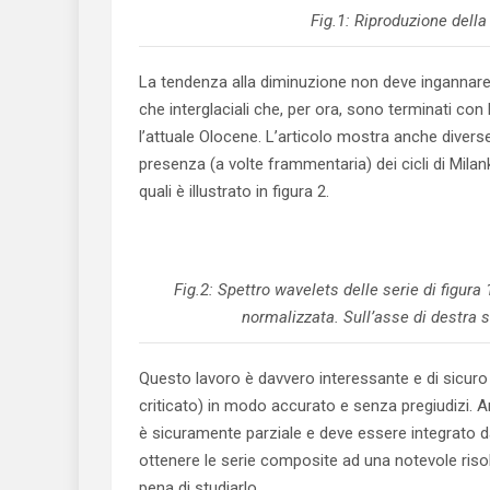
Fig.1: Riproduzione della 
La tendenza alla diminuzione non deve ingannare: 
che interglaciali che, per ora, sono terminati co
l’attuale Olocene. L’articolo mostra anche divers
presenza (a volte frammentaria) dei cicli di Milan
quali è illustrato in figura 2.
Fig.2: Spettro wavelets delle serie di figura 
normalizzata. Sull’asse di destra so
Questo lavoro è davvero interessante e di sicuro
criticato) in modo accurato e senza pregiudizi. An
è sicuramente parziale e deve essere integrato da
ottenere le serie composite ad una notevole risolu
pena di studiarlo.