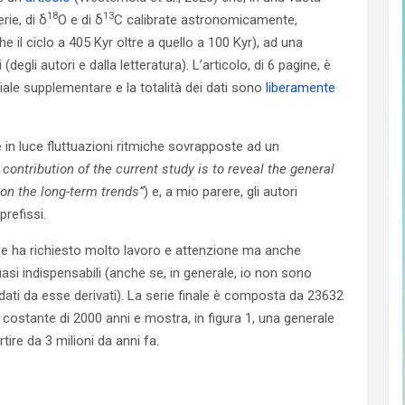
18
13
rie, di δ
O e di δ
C calibrate astronomicamente,
che il ciclo a 405 Kyr oltre a quello a 100 Kyr), ad una
egli autori e dalla letteratura). L’articolo, di 6 pagine, è
iale supplementare e la totalità dei dati sono
liberamente
e in luce fluttuazioni ritmiche sovrapposte ad un
contribution of the current study is to reveal the general
on the long-term trends”
) e, a mio parere, gli autori
refissi.
me ha richiesto molto lavoro e attenzione ma anche
asi indispensabili (anche se, in generale, io non sono
dati da esse derivati). La serie finale è composta da 23632
o costante di 2000 anni e mostra, in figura 1, una generale
ire da 3 milioni da anni fa.