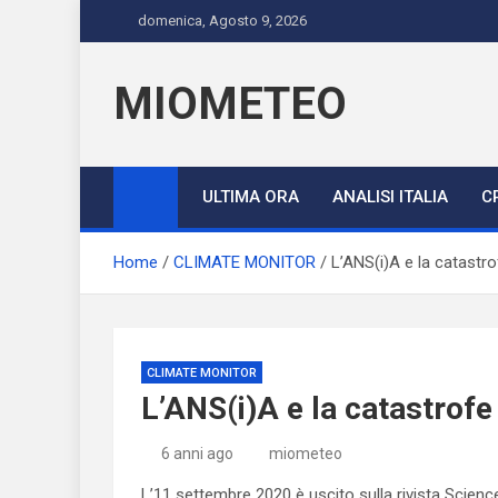
Skip
domenica, Agosto 9, 2026
to
content
MIOMETEO
ULTIMA ORA
ANALISI ITALIA
C
Home
CLIMATE MONITOR
L’ANS(i)A e la catastr
CLIMATE MONITOR
L’ANS(i)A e la catastrof
6 anni ago
miometeo
L’11 settembre 2020 è uscito sulla rivista Scien