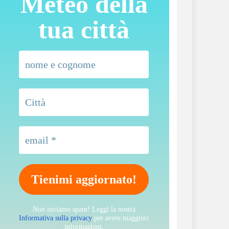
Meteo della
tua città
Non inviamo spam! Leggi la nostra
Informativa sulla privacy
per avere maggiori
informazioni.