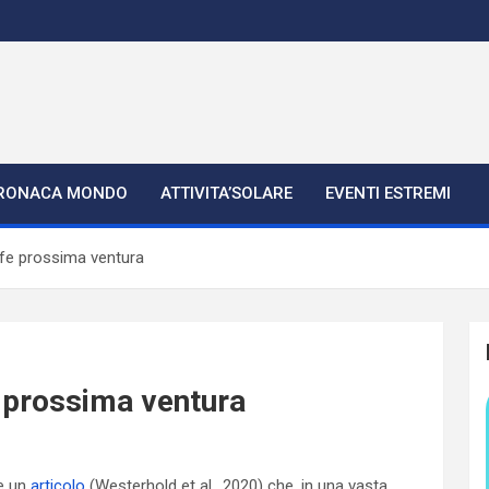
RONACA MONDO
ATTIVITA’SOLARE
EVENTI ESTREMI
ofe prossima ventura
e prossima ventura
ce un
articolo
(Westerhold et al., 2020) che, in una vasta