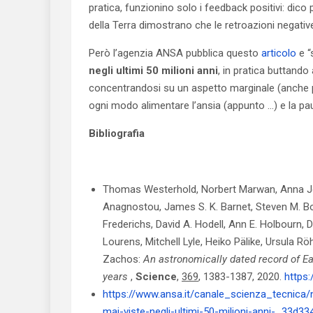
pratica, funzionino solo i feedback positivi: dico 
della Terra dimostrano che le retroazioni negati
Però l’agenzia ANSA pubblica questo
articolo
e “s
negli ultimi 50 milioni anni
, in pratica buttando 
concentrandosi su un aspetto marginale (anche per
ogni modo alimentare l’ansia (appunto …) e la pau
Bibliografia
Thomas Westerhold, Norbert Marwan, Anna Joy 
Anagnostou, James S. K. Barnet, Steven M. B
Frederichs, David A. Hodell, Ann E. Holbourn, D
Lourens, Mitchell Lyle, Heiko Pälike, Ursula Rö
Zachos:
An astronomically dated record of Eart
years
,
Science
,
369
, 1383-1387, 2020.
https:
https://www.ansa.it/canale_scienza_tecnica/
mai-viste-negli-ultimi-50-milioni-anni-_33d