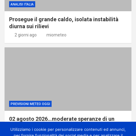
ANALISI ITALIA
Prosegue il grande caldo, isolata instabilità
diurna sui rilievi
2 giorni ago
miometeo
PREVISIONI METEO OGGI
02 agosto 2026…moderate speranze di un
graduale cambio meteo nel medio-lungo
Utilizziamo i cookie per personalizzare contenuti ed annunci,
termine…
per fornire funzionalità dei social media e per analizzare il