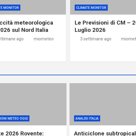
TE MONITOR
CLIMATE MONITOR
iccità meteorologica
Le Previsioni di CM – 
026 sul Nord Italia
Luglio 2026
ettimane ago
miometeo
3 settimane ago
miome
IONI METEO OGGI
ANALISI ITALIA
te 2026 Rovente:
Anticiclone subtropical