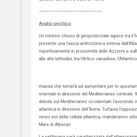
——————————————————–
Analisi sinottica
Un minimo chiuso di geopotenziale agisce tra il No
presente una fascia anticiclonica estesa dall’At
rispettivamente in prossimità delle Azzorre e sull
alle alte latitudini, tra l’Artico canadese, l’Atlanti
massa che tornerà ad aumentare per lo spostame
orientale in direzione del Mediterraneo centrale
debole sul Mediterraneo occidentale favorendo ne
atlantica in direzione dell’Iberia. Tuttavia l’oppos
verso est della cellula atlantica, manderanno vel
Mare di Alboran.
La settimana sarà caratterizzata dall’attenuazio