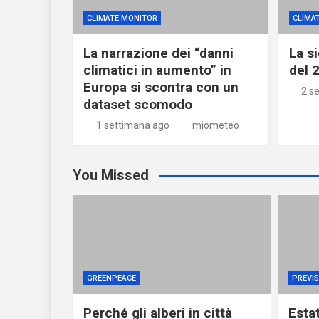
CLIMATE MONITOR
CLIMA
La narrazione dei “danni
La s
climatici in aumento” in
del 2
Europa si scontra con un
2 s
dataset scomodo
1 settimana ago
miometeo
You Missed
GREENPEACE
PREVIS
Perché gli alberi in città
Esta