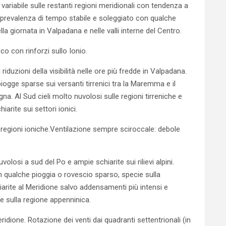
 variabile sulle restanti regioni meridionali con tendenza a
i prevalenza di tempo stabile e soleggiato con qualche
ella giornata in Valpadana e nelle valli interne del Centro.
o con rinforzi sullo Ionio.
riduzioni della visibilità nelle ore più fredde in Valpadana.
iogge sparse sui versanti tirrenici tra la Maremma e il
na. Al Sud cieli molto nuvolosi sulle regioni tirreniche e
iarite sui settori ionici.
regioni ioniche.Ventilazione sempre sciroccale: debole
losi a sud del Po e ampie schiarite sui rilievi alpini.
n qualche pioggia o rovescio sparso, specie sulla
hiarite al Meridione salvo addensamenti più intensi e
 e sulla regione appenninica.
dione. Rotazione dei venti dai quadranti settentrionali (in