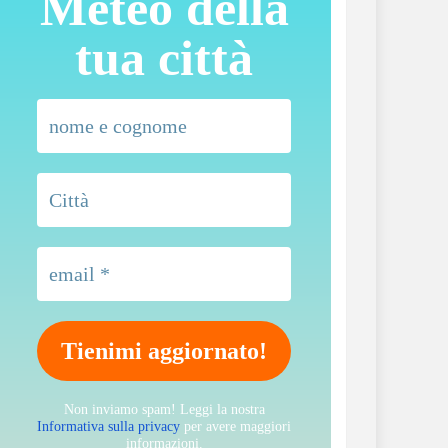
Meteo della
tua città
Non inviamo spam! Leggi la nostra
Informativa sulla privacy
per avere maggiori
informazioni.