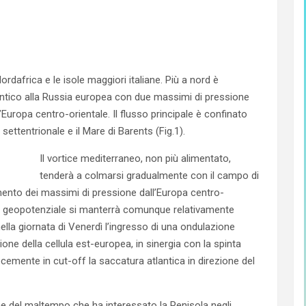
rdafrica e le isole maggiori italiane. Più a nord è
lantico alla Russia europea con due massimi di pressione
’Europa centro-orientale. Il flusso principale è confinato
co settentrionale e il Mare di Barents (Fig.1).
Il vortice mediterraneo, non più alimentato,
tenderà a colmarsi gradualmente con il campo di
nto dei massimi di pressione dall’Europa centro-
. Il geopotenziale si manterrà comunque relativamente
lla giornata di Venerdì l’ingresso di una ondulazione
izione della cellula est-europea, in sinergia con la spinta
ocemente in cut-off la saccatura atlantica in direzione del
ne del maltempo che ha interessato la Penisola negli