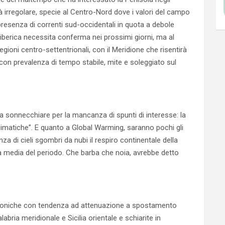
à irregolare, specie al Centro-Nord dove i valori del campo
resenza di correnti sud-occidentali in quota a debole
 iberica necessita conferma nei prossimi giorni, ma al
gioni centro-settentrionali, con il Meridione che risentirà
on prevalenza di tempo stabile, mite e soleggiato sul
a sonnecchiare per la mancanza di spunti di interesse: la
climatiche”. E quanto a Global Warming, saranno pochi gli
a di cieli sgombri da nubi il respiro continentale della
a media del periodo. Che barba che noia, avrebbe detto
ni ioniche con tendenza ad attenuazione a spostamento
labria meridionale e Sicilia orientale e schiarite in