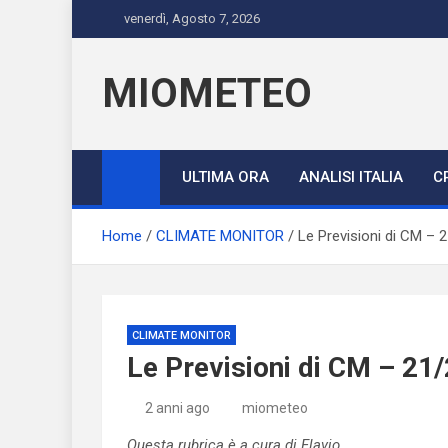
Skip
venerdì, Agosto 7, 2026
to
content
MIOMETEO
ULTIMA ORA
ANALISI ITALIA
C
Home
CLIMATE MONITOR
Le Previsioni di CM – 
CLIMATE MONITOR
Le Previsioni di CM – 21
2 anni ago
miometeo
Questa rubrica è a cura di Flavio