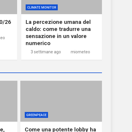
CLIMATE MONITOR
20/26
La percezione umana del
caldo: come tradurre una
sensazione in un valore
teo
numerico
3 settimane ago
miometeo
GREENPEACE
e,
Come una potente lobby ha