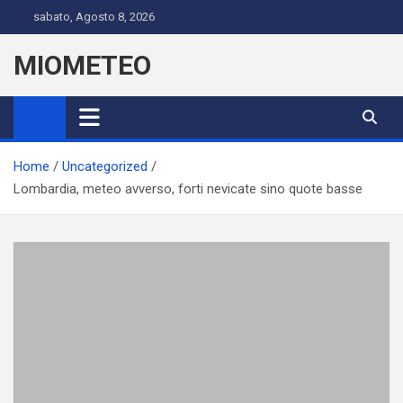
Skip
sabato, Agosto 8, 2026
to
content
MIOMETEO
Home
Uncategorized
Lombardia, meteo avverso, forti nevicate sino quote basse