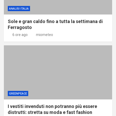
ANALISI ITALIA
Sole e gran caldo fino a tutta la settimana di
Ferragosto
6 ore ago
miometeo
GREENPEACE
I vestiti invenduti non potranno più essere
distrutti: stretta su moda e fast fashion