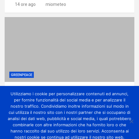
14 ore ago
miometeo
GREENPEACE
Ponte sullo Stretto, associazioni: no
Utilizziamo i cookie per personalizzare contenuti ed annunci,
all’ennesima accelerazione senza dati certi
per fornire funzionalità dei social media e per analizzare il
14 ore ago
miometeo
nostro traffico. Condividiamo inoltre informazioni sul modo in
cui utilizza il nostro sito con i nostri partner che si occupano di
analisi dei dati web, pubblicità e social media, i quali potrebbero
combinarle con altre informazioni che ha fornito loro o che
hanno raccolto dal suo utilizzo dei loro servizi. Acconsenta ai
nostri cookie se continua ad utilizzare il nostro sito web.