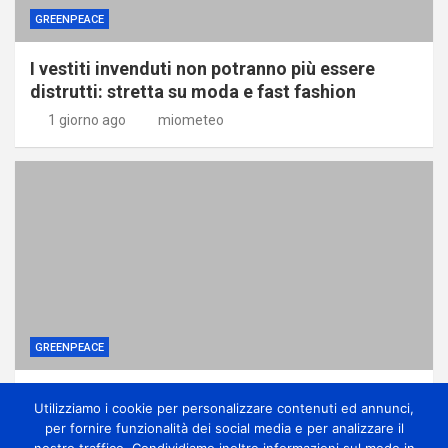
GREENPEACE
I vestiti invenduti non potranno più essere
distrutti: stretta su moda e fast fashion
1 giorno ago
miometeo
GREENPEACE
Ponte sullo Stretto, associazioni: no
Utilizziamo i cookie per personalizzare contenuti ed annunci,
all’ennesima accelerazione senza dati certi
per fornire funzionalità dei social media e per analizzare il
1 giorno ago
miometeo