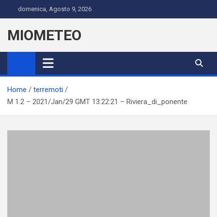
Skip
domenica, Agosto 9, 2026
to
content
MIOMETEO
Home
terremoti
M 1.2 – 2021/Jan/29 GMT 13:22:21 – Riviera_di_ponente