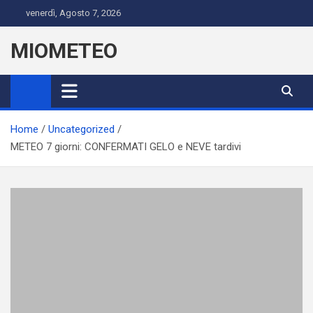
Skip
venerdì, Agosto 7, 2026
to
content
MIOMETEO
Home
Uncategorized
METEO 7 giorni: CONFERMATI GELO e NEVE tardivi