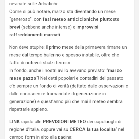
nevicate sulle Adriatiche.
Come si può notare, marzo sta diventando un mese
“generoso”, con
fasi meteo anticicloniche piuttosto
brevi
(sebbene anche intense) e i
mprovvisi
raffreddamenti marcati.
Non deve stupire: il primo mese della primavera rimane un
mese dal tempo ballerino e spesso instabile, oltre che
fatto di notevoli sbalzi termici.
In fondo, anche i nostri avi lo avevano previsto: “
marzo
mese pazzo
“! Nei detti popolari e contadini del passato
c’è sempre un fondo di verità (dettato dalle osservazioni e
dalle conoscenze tramandate di generazione in
generazione) e quest’anno più che mai il meteo sembra
rispettarle appieno.
LINK
rapido alle
PREVISIONI METEO
dei capoluoghi di
regione d’Italia, oppure vai su
CERCA la tua localita’
nel
campo form in alto alla pagina: