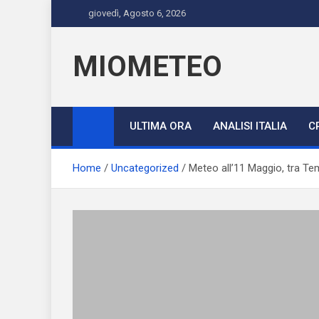
Skip
giovedì, Agosto 6, 2026
to
content
MIOMETEO
ULTIMA ORA
ANALISI ITALIA
C
Home
Uncategorized
Meteo all’11 Maggio, tra Te