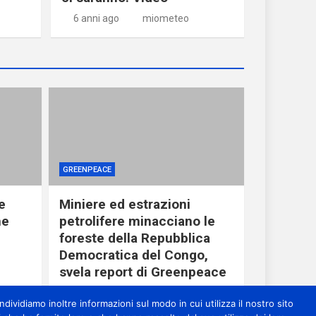
6 anni ago
miometeo
GREENPEACE
e
Miniere ed estrazioni
he
petrolifere minacciano le
foreste della Repubblica
Democratica del Congo,
svela report di Greenpeace
1 giorno ago
miometeo
dividiamo inoltre informazioni sul modo in cui utilizza il nostro sito