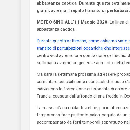
abbastanza caotica. Durante questa settimana
giorni, avremo il rapido transito di perturba
METEO SINO ALL’11 Maggio 2020.
La linea di
abbastanza caotica.
Durante questa settimana, come abbiamo visto nel
transito di perturbazioni oceaniche che interesse
centro-sud avremo una contrazione del rischio di 
settimana avremo un generale aumento della te
Ma sarà la settimana prossima ad essere probabi
aumentare sensibilmente i contrasti di masse d’ar
individuano la formazione di un’ondata di calore d
Francia, causata dall’affondo di aria fredda in Oc
La massa d’aria calda dovrebbe, poi in attenuazio
temporanea fase piuttosto calda, seguita da un 
accompagnato da forti temporali soprattutto nelle