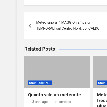
Navigazione
Meteo sino al 4 MAGGIO: raffica di
articoli
TEMPORALI sul Centro Nord, poi CALDO
Related Posts
UNCATEGORIZED
UNCAT
Quanto vale un meteorite
Mete
freq
3 anni ago
miometeo
Giug