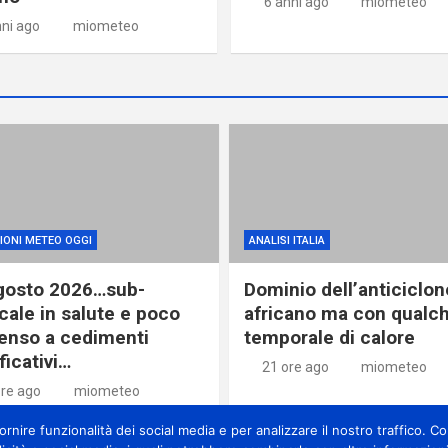
6 anni ago
miometeo
nni ago
miometeo
IONI METEO OGGI
ANALISI ITALIA
gosto 2026…sub-
Dominio dell’anticiclon
cale in salute e poco
africano ma con qualc
enso a cedimenti
temporale di calore
ficativi…
21 ore ago
miometeo
ore ago
miometeo
nire funzionalità dei social media e per analizzare il nostro traffico. Con