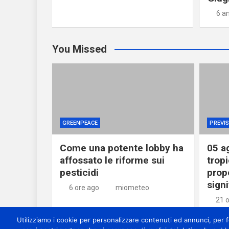
6 a
You Missed
GREENPEACE
PREVIS
Come una potente lobby ha
05 a
affossato le riforme sui
tropi
pesticidi
prop
signi
6 ore ago
miometeo
21 
Utilizziamo i cookie per personalizzare contenuti ed annunci, per for