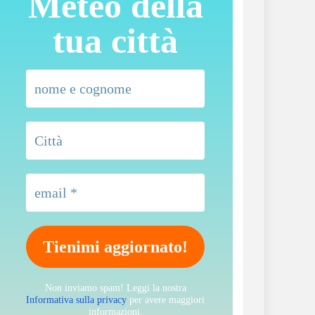
Meteo della
tua città
Non inviamo spam! Leggi la nostra
Informativa sulla privacy
per avere maggiori
informazioni.