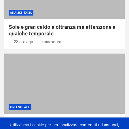
ANALISI ITALIA
Sole e gran caldo a oltranza ma attenzione a
qualche temporale
23 ore ago
miometeo
GREENPEACE
Perché gli alberi in città sono una difesa
Utilizziamo i cookie per personalizzare contenuti ed annunci,
contro la crisi climatica