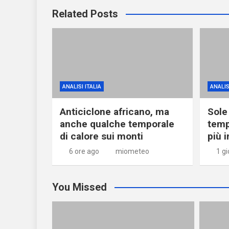
Related Posts
ANALISI ITALIA
ANALIS
Anticiclone africano, ma
Sole 
anche qualche temporale
temp
di calore sui monti
più i
6 ore ago
miometeo
1 g
You Missed