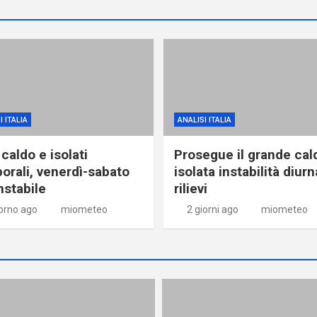
I ITALIA
ANALISI ITALIA
caldo e isolati
Prosegue il grande cal
orali, venerdì-sabato
isolata instabilità diurn
nstabile
rilievi
iorno ago
miometeo
2 giorni ago
miometeo