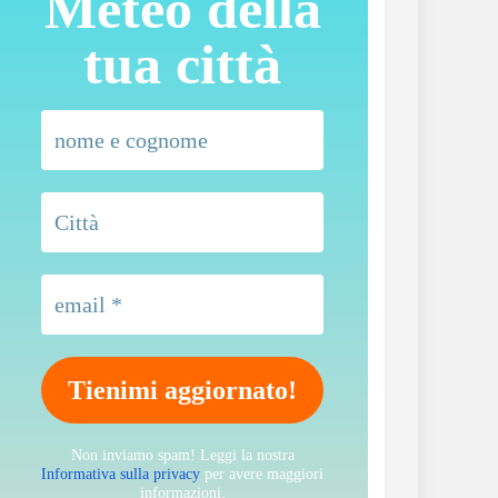
Meteo della
tua città
Non inviamo spam! Leggi la nostra
Informativa sulla privacy
per avere maggiori
informazioni.