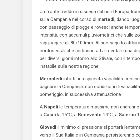
Un fronte freddo in discesa dal nord Europa tran
sulla Campania nel corso di
martedì
, dando luogo
con passaggio di piogge e rovesci anche tempora
intensità, con accumuli pluviometrici che sulle z
raggiungere gli 80/100mm. Al suo seguito affluir
nordorientali che andranno ad alimentare una de
per diversi giorni intorno allo Stivale, con il tempo
instabile sulla nostra regione.
Mercoledì
infatti una spiccata variabilità contin
bagnare la Campania, con condizioni di variabilità
pomeriggio, in successiva attenuazione.
A
Napoli
le temperature massime non andranno o
a
Caserta
15°C, a
Benevento
14°C, a
Salerno
1
Giovedì
il minimo di pressione si porterà lentam
verso il Sud Italia e in Campania persisteranno co