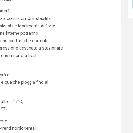
siterà
 a condizioni di instabilità
leschi e localmente di forte
one interne potranno
anno più fresche correnti
pressione destinata a stazionare
 che rimarrà a tratti
uerà a
 e qualche pioggia fino al
ltre i 17°C,
7°C.
ente
rrenti nordorientali