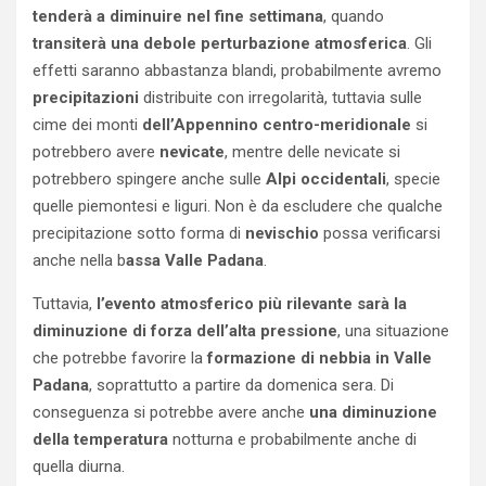
tenderà a diminuire nel fine settimana
, quando
transiterà una debole perturbazione atmosferica
. Gli
effetti saranno abbastanza blandi, probabilmente avremo
precipitazioni
distribuite con irregolarità, tuttavia sulle
cime dei monti
dell’Appennino centro-meridionale
si
potrebbero avere
nevicate
, mentre delle nevicate si
potrebbero spingere anche sulle
Alpi occidentali
, specie
quelle piemontesi e liguri. Non è da escludere che qualche
precipitazione sotto forma di
nevischio
possa verificarsi
anche nella b
assa Valle Padana
.
Tuttavia,
l’evento atmosferico più rilevante sarà la
diminuzione di forza dell’alta pressione
, una situazione
che potrebbe favorire la
formazione di nebbia in Valle
Padana
, soprattutto a partire da domenica sera. Di
conseguenza si potrebbe avere anche
una diminuzione
della temperatura
notturna e probabilmente anche di
quella diurna.