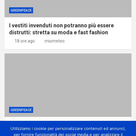
GREENPEACE
I vestiti invenduti non potranno più essere
distrutti: stretta su moda e fast fashion
18 ore ago
miometeo
GREENPEACE
Ponte sullo Stretto, associazioni: no
Utilizziamo i cookie per personalizzare contenuti ed annunci,
all’ennesima accelerazione senza dati certi
per fornire funzionalità dei social media e per analizzare il