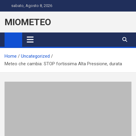
Skip
sabato, Agosto 8, 2026
to
content
MIOMETEO
Home
Uncategorized
Meteo che cambia: STOP fortissima Alta Pressione, durata