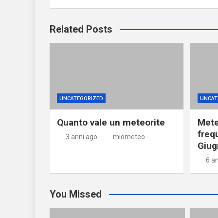
Related Posts
UNCATEGORIZED
UNCAT
Quanto vale un meteorite
Mete
freq
3 anni ago
miometeo
Giug
6 a
You Missed