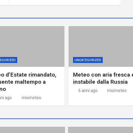
EGORIZED
UNCATEGORIZED
o d’Estate rimandato,
Meteo con aria fresca 
uente maltempo a
instabile dalla Russia
no
6 anni ago
miometeo
nni ago
miometeo