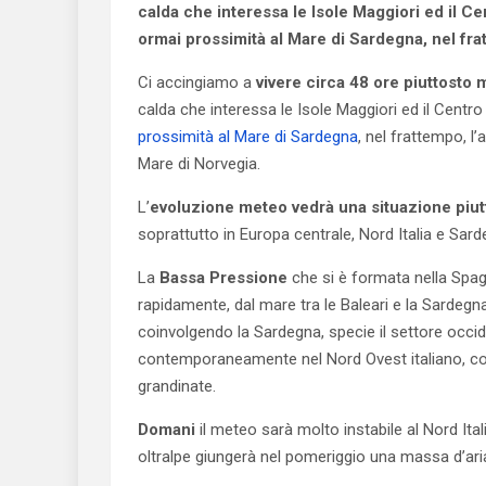
calda che interessa le Isole Maggiori ed il C
ormai prossimità al Mare di Sardegna, nel fr
Ci accingiamo a
vivere circa 48 ore piuttosto 
calda che interessa le Isole Maggiori ed il Centr
prossimità al Mare di Sardegna
, nel frattempo, l’
Mare di Norvegia.
L’
evoluzione meteo vedrà una situazione piut
soprattutto in Europa centrale, Nord Italia e Sard
La
Bassa Pressione
che si è formata nella Spa
rapidamente, dal mare tra le Baleari e la Sardegn
coinvolgendo la Sardegna, specie il settore occide
contemporaneamente nel Nord Ovest italiano, con
grandinate.
Domani
il meteo sarà molto instabile al Nord Ital
oltralpe giungerà nel pomeriggio una massa d’ari