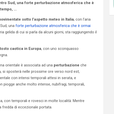
entro Sud, una forte perturbazione atmosferica che è
attempo, …
movimentate sotto l’aspetto meteo in Italia
, con l’aria
o Sud, una
forte perturbazione atmosferica che è ormai
aria gelida di cui si parla da alcuni giorni, sta raggiungendo il
tosto caotica in Europa
, con uno sconquasso
egna.
gna orientale è associata ad una
perturbazione
che
a, si sposterà nelle prossime ore verso nord est,
ntale con intensi temporali attesi in serata, e
 piogge anche molto intense, nubifragi, temporali,
ia, con temporali e rovesci in molte località. Mentre
a fredda di eccezionale portata.