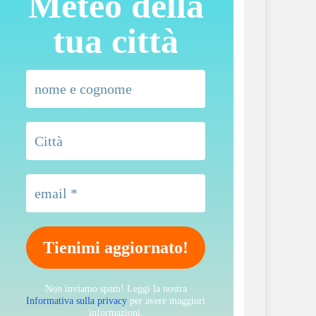
Meteo della
tua città
Non inviamo spam! Leggi la nostra
Informativa sulla privacy
per avere maggiori
informazioni.