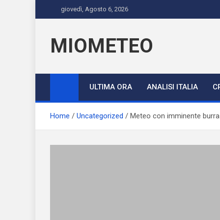
Skip
giovedì, Agosto 6, 2026
to
content
MIOMETEO
ULTIMA ORA
ANALISI ITALIA
C
Home
Uncategorized
Meteo con imminente burras