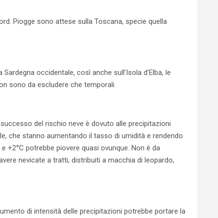
 Nord. Piogge sono attese sulla Toscana, specie quella
a Sardegna occidentale, così anche sull’Isola d’Elba, le
 Non sono da escludere che temporali.
successo del rischio neve è dovuto alle precipitazioni
tale, che stanno aumentando il tasso di umidità e rendendo
°C e +2°C potrebbe piovere quasi ovunque. Non è da
ere nevicate a tratti, distribuiti a macchia di leopardo,
aumento di intensità delle precipitazioni potrebbe portare la