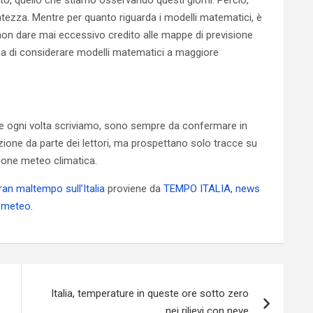
sto, quello che stiamo osservando questi giorni. Perciò,
latezza. Mentre per quanto riguarda i modelli matematici, è
di non dare mai eccessivo credito alle mappe di previsione
nza di considerare modelli matematici a maggiore
e ogni volta scriviamo, sono sempre da confermare in
zione da parte dei lettori, ma prospettano solo tracce su
zione meteo climatica.
ran maltempo sull’Italia
proviene da
TEMPO ITALIA, news
i meteo
.
Italia, temperature in queste ore sotto zero
nei rilievi con neve