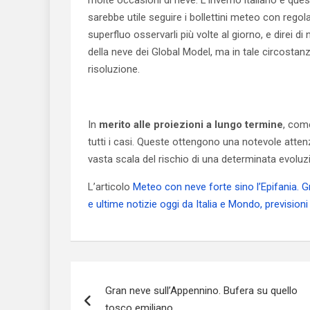
molte occasioni di neve. L’inverno italiano è que
sarebbe utile seguire i bollettini meteo con rego
superfluo osservarli più volte al giorno, e direi 
della neve dei Global Model, ma in tale circosta
risoluzione.
In
merito alle proiezioni a lungo termine
, com
tutti i casi. Queste ottengono una notevole atten
vasta scala del rischio di una determinata evolu
L’articolo
Meteo con neve forte sino l’Epifania. G
e ultime notizie oggi da Italia e Mondo, prevision
Navigazione
Gran neve sull’Appennino. Bufera su quello
articoli
tosco emiliano