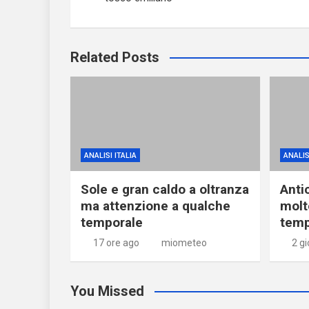
Related Posts
ANALISI ITALIA
ANALIS
Sole e gran caldo a oltranza
Anti
ma attenzione a qualche
molt
temporale
temp
17 ore ago
miometeo
2 gi
You Missed