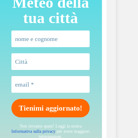
Meteo della
tua città
Non inviamo spam! Leggi la nostra
Informativa sulla privacy
per avere maggiori
informazioni.