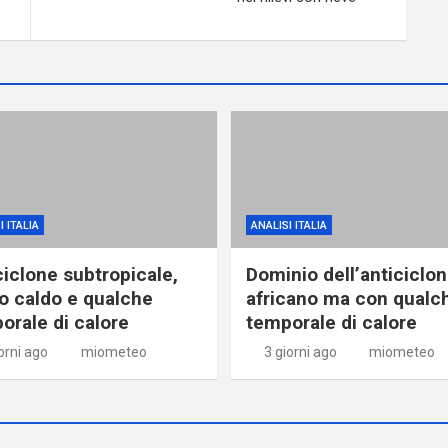
I ITALIA
ANALISI ITALIA
ciclone subtropicale,
Dominio dell’anticiclo
o caldo e qualche
africano ma con qualc
orale di calore
temporale di calore
orni ago
miometeo
3 giorni ago
miometeo