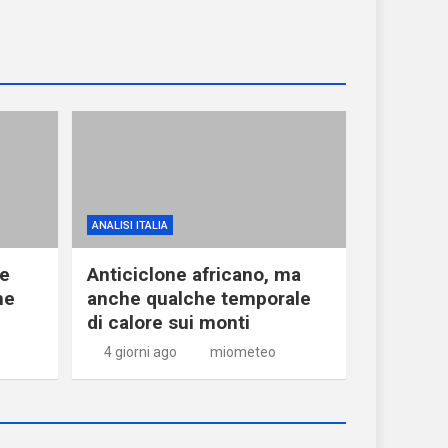
ANALISI ITALIA
ne
Anticiclone africano, ma
he
anche qualche temporale
di calore sui monti
4 giorni ago
miometeo