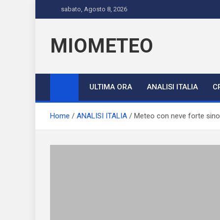
Skip
sabato, Agosto 8, 2026
to
content
MIOMETEO
ULTIMA ORA
ANALISI ITALIA
C
Home
ANALISI ITALIA
Meteo con neve forte sino l