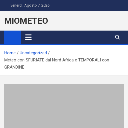
Skip
venerdì, Agosto 7, 2026
to
content
MIOMETEO
Home
Uncategorized
Meteo con SFURIATE dal Nord Africa e TEMPORALI con
GRANDINE