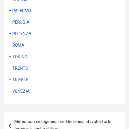
– PALERMO
– PERUGIA
– POTENZA
– ROMA
– TORINO
– TRENTO
– TRIESTE
– VENEZIA
Navigazione
Meteo con ciclogenesi mediterranea, stavolta forti
articoli
temporali anche al Nord