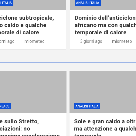
I ITALIA
ANALISI ITALIA
ciclone subtropicale,
Dominio dell’anticiclo
o caldo e qualche
africano ma con qualc
orale di calore
temporale di calore
orni ago
miometeo
3 giorni ago
miometeo
PEACE
ANALISI ITALIA
 sullo Stretto,
Sole e gran caldo a olt
ciazioni: no
ma attenzione a qualc
ennesima accelerazione
temporale