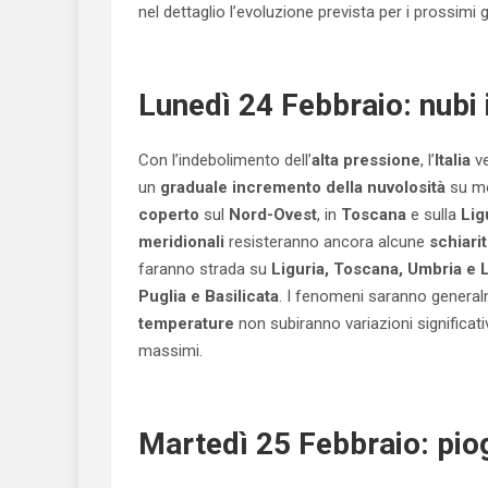
nel dettaglio l’evoluzione prevista per i prossimi g
Lunedì 24 Febbraio: nubi
Con l’indebolimento dell’
alta pressione
, l’
Italia
ve
un
graduale incremento della nuvolosità
su mol
coperto
sul
Nord-Ovest
, in
Toscana
e sulla
Lig
meridionali
resisteranno ancora alcune
schiari
faranno strada su
Liguria, Toscana, Umbria e 
Puglia e Basilicata
. I fenomeni saranno genera
temperature
non subiranno variazioni significat
massimi.
Martedì 25 Febbraio: pio