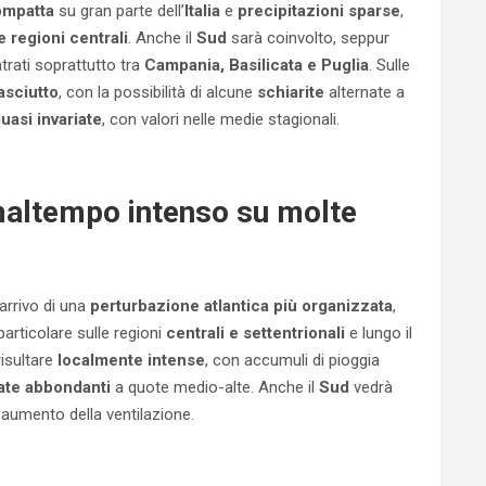
ompatta
su gran parte dell’
Italia
e
precipitazioni sparse
,
 regioni centrali
. Anche il
Sud
sarà coinvolto, seppur
trati soprattutto tra
Campania, Basilicata e Puglia
. Sulle
asciutto
, con la possibilità di alcune
schiarite
alternate a
uasi invariate
, con valori nelle medie stagionali.
maltempo intenso su molte
’arrivo di una
perturbazione atlantica più organizzata
,
 particolare sulle regioni
centrali e settentrionali
e lungo il
risultare
localmente intense
, con accumuli di pioggia
ate abbondanti
a quote medio-alte. Anche il
Sud
vedrà
aumento della ventilazione.