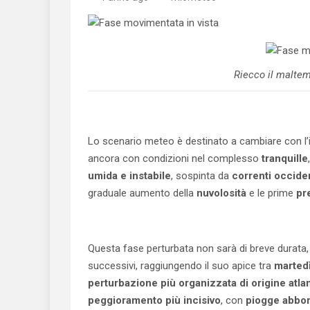
Riecco il malte
Lo scenario meteo è destinato a cambiare con l’i
ancora con condizioni nel complesso
tranquille
umida e instabile
, sospinta da
correnti occiden
graduale aumento della
nuvolosità
e le prime
pr
Questa fase perturbata non sarà di breve durata, 
successivi, raggiungendo il suo apice tra
marted
perturbazione più organizzata di origine atla
peggioramento più incisivo
, con
piogge abbond