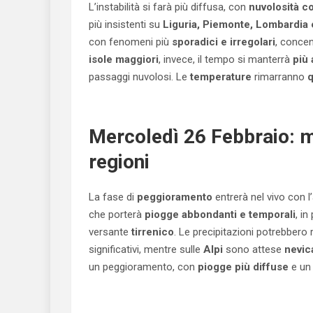
L’instabilità si farà più diffusa, con
nuvolosità c
più insistenti su
Liguria, Piemonte, Lombardia e
con fenomeni più
sporadici e irregolari
, concen
isole maggiori
, invece, il tempo si manterrà
più 
passaggi nuvolosi. Le
temperature
rimarranno
q
Mercoledì 26 Febbraio: 
regioni
La fase di
peggioramento
entrerà nel vivo con l
che porterà
piogge abbondanti e temporali
, in
versante
tirrenico
. Le precipitazioni potrebbero 
significativi, mentre sulle
Alpi
sono attese
nevic
un peggioramento, con
piogge più diffuse
e un 