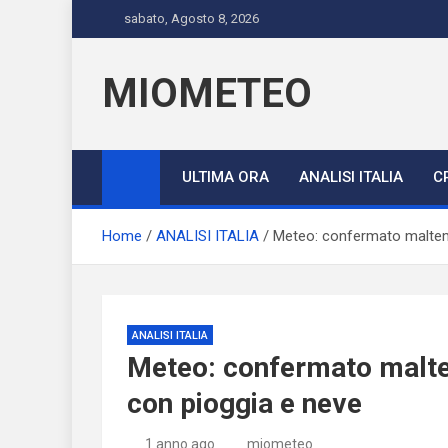
Skip
sabato, Agosto 8, 2026
to
content
MIOMETEO
ULTIMA ORA
ANALISI ITALIA
C
Home
ANALISI ITALIA
Meteo: confermato maltem
ANALISI ITALIA
Meteo: confermato malt
con pioggia e neve
1 anno ago
miometeo