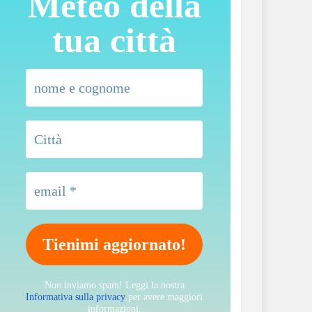
Meteo della
tua città
Non inviamo spam! Leggi la nostra
Informativa sulla privacy
per avere maggiori
informazioni.