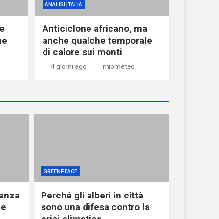
ANALISI ITALIA
ne
Anticiclone africano, ma
he
anche qualche temporale
di calore sui monti
4 giorni ago
miometeo
GREENPEACE
ranza
Perché gli alberi in città
he
sono una difesa contro la
crisi climatica