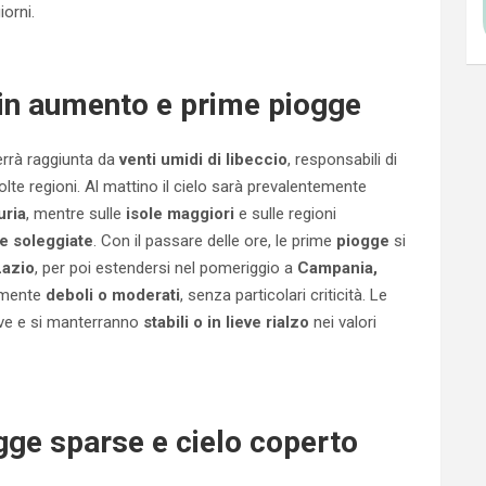
iorni.
 in aumento e prime piogge
rrà raggiunta da
venti umidi di libeccio
, responsabili di
te regioni. Al mattino il cielo sarà prevalentemente
uria
, mentre sulle
isole maggiori
e sulle regioni
te soleggiate
. Con il passare delle ore, le prime
piogge
si
Lazio
, per poi estendersi nel pomeriggio a
Campania,
lmente
deboli o moderati
, senza particolari criticità. Le
ive e si manterranno
stabili o in lieve rialzo
nei valori
gge sparse e cielo coperto