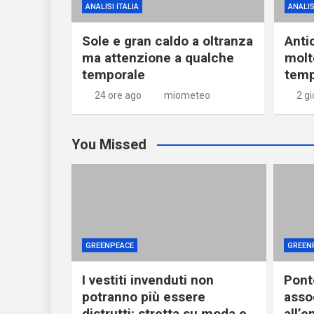
ANALISI ITALIA
ANALIS
Sole e gran caldo a oltranza
Anti
ma attenzione a qualche
molt
temporale
temp
24 ore ago
miometeo
2 gi
You Missed
GREENPEACE
GREEN
I vestiti invenduti non
Ponte
potranno più essere
asso
distrutti: stretta su moda e
all’