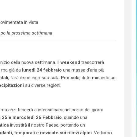
mpo la prossima settimana
nizio della nuova settimana. Il
weekend
trascorrerà
, ma già da
lunedì 24 febbraio
una massa d’aria più
tali
, farà il suo ingresso sulla
Penisola
, determinando un
ecipitazioni
su diverse regioni.
ma anzi tenderà a intensificarsi nel corso dei giorni
ì 25 e mercoledì 26 Febbraio
, quando una
ntica
investirà il nostro Paese, portando un
anti, temporali e nevicate sui rilievi alpini
. Vediamo