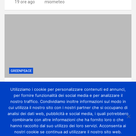
19 ore ago
miometeo
GREENPEACE
Come una potente lobby ha affossato le
Utilizziamo i cookie per personalizzare contenuti ed annunci,
riforme sui pesticidi
per fornire funzionalità dei social media e per analizzare il
1 giorno ago
miometeo
nostro traffico. Condividiamo inoltre informazioni sul modo in
cui utilizza il nostro sito con i nostri partner che si occupano di
analisi dei dati web, pubblicità e social media, i quali potrebbero
combinarle con altre informazioni che ha fornito loro o che
hanno raccolto dal suo utilizzo dei loro servizi. Acconsenta ai
nostri cookie se continua ad utilizzare il nostro sito web.
Copyright Miometeo © All rights reserved | Theme by