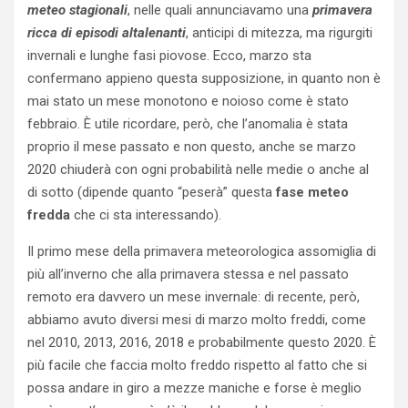
meteo stagionali
, nelle quali annunciavamo una
primavera
ricca di episodi altalenanti
, anticipi di mitezza, ma rigurgiti
invernali e lunghe fasi piovose. Ecco, marzo sta
confermano appieno questa supposizione, in quanto non è
mai stato un mese monotono e noioso come è stato
febbraio. È utile ricordare, però, che l’anomalia è stata
proprio il mese passato e non questo, anche se marzo
2020 chiuderà con ogni probabilità nelle medie o anche al
di sotto (dipende quanto “peserà” questa
fase meteo
fredda
che ci sta interessando).
Il primo mese della primavera meteorologica assomiglia di
più all’inverno che alla primavera stessa e nel passato
remoto era davvero un mese invernale: di recente, però,
abbiamo avuto diversi mesi di marzo molto freddi, come
nel 2010, 2013, 2016, 2018 e probabilmente questo 2020. È
più facile che faccia molto freddo rispetto al fatto che si
possa andare in giro a mezze maniche e forse è meglio