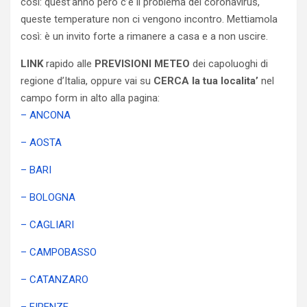
così: quest’anno però c’è il problema del coronavirus,
queste temperature non ci vengono incontro. Mettiamola
così: è un invito forte a rimanere a casa e a non uscire.
LINK
rapido alle
PREVISIONI METEO
dei capoluoghi di
regione d’Italia, oppure vai su
CERCA la tua localita’
nel
campo form in alto alla pagina:
– ANCONA
– AOSTA
– BARI
– BOLOGNA
– CAGLIARI
– CAMPOBASSO
– CATANZARO