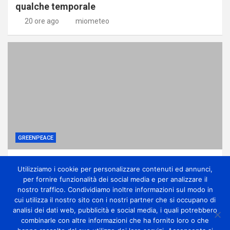
qualche temporale
20 ore ago
miometeo
GREENPEACE
Perché gli alberi in città sono una difesa
Utilizziamo i cookie per personalizzare contenuti ed annunci,
contro la crisi climatica
per fornire funzionalità dei social media e per analizzare il
1 giorno ago
miometeo
nostro traffico. Condividiamo inoltre informazioni sul modo in
cui utilizza il nostro sito con i nostri partner che si occupano di
analisi dei dati web, pubblicità e social media, i quali potrebbero
combinarle con altre informazioni che ha fornito loro o che