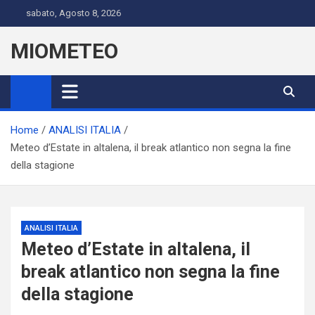
Skip
sabato, Agosto 8, 2026
to
content
MIOMETEO
Home
ANALISI ITALIA
Meteo d’Estate in altalena, il break atlantico non segna la fine
della stagione
ANALISI ITALIA
Meteo d’Estate in altalena, il
break atlantico non segna la fine
della stagione