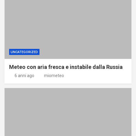
UNCATEGORIZED
Meteo con aria fresca e instabile dalla Russia
6 anni ago
miometeo