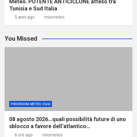
Meteo. POTENTE ANTICICLONE atteso tra
Tunisia e Sud Italia
5 anni ago
miometeo
You Missed
PREVISIONI METEO OGGI
08 agosto 2026…quali possibilità future di uno
sblocco a favore dell’atlantico…
6 ore ago
miometeo