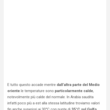
E tutto questo accade mentre
dall’altra parte del Medio
oriente
le temperature sono
particolarmente calde
,
notevolmente più calde del normale. In Arabia saudita
infatti poco più a est alla stessa latitudine troviamo valori
fin anche superiori ai 30°C con punte di
35°C sul Golfo