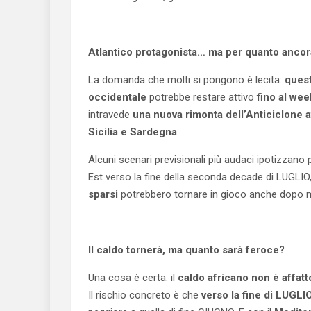
Atlantico protagonista… ma per quanto anco
La domanda che molti si pongono è lecita:
ques
occidentale
potrebbe restare attivo
fino al we
intravede
una nuova rimonta dell’Anticiclone 
Sicilia e Sardegna
.
Alcuni scenari previsionali più audaci ipotizzano 
Est verso la fine della seconda decade di LUGLIO,
sparsi
potrebbero tornare in gioco anche dopo
Il caldo tornerà, ma quanto sarà feroce?
Una cosa è certa: il
caldo africano non è affatt
Il rischio concreto è che
verso la fine di LUGLI