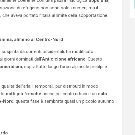
ettamente coerente con una pausa fisiologica
dopo una
nsazione di refrigerio non sono solo i numeri, ma il
O
, che aveva portato l’Italia al limite della sopportazione.
rianima, almeno al Centro-Nord
, sospinta da correnti occidentali, ha modificato
i giorni dominati dall’
Anticiclone africano
. Questo
omeridiani
, soprattutto lungo l’arco alpino, le prealpi e
alità dell’aria: i temporali, pur distribuiti in modo
ndo
notti più fresche
anche nei centri urbani e un
calo
o-Nord
, questa fase è sembrata quasi un piccolo autunno
ardo