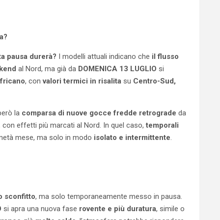
ra?
ta pausa durerà?
I modelli attuali indicano che
il flusso
ekend
al Nord, ma già da
DOMENICA 13 LUGLIO
si
africano
, con
valori termici in risalita
su
Centro-Sud,
però la
comparsa di nuove gocce fredde retrograde
da
 con effetti più marcati al Nord. In quel caso,
temporali
 metà mese, ma solo in modo
isolato e intermittente
.
o sconfitto
, ma solo temporaneamente messo in pausa.
O
si apra una nuova fase
rovente e più duratura
, simile o