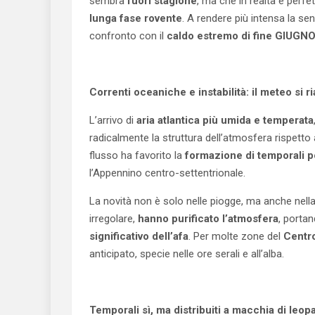
sembra
fuori stagione
, ma che in realtà è perf
lunga fase rovente
. A rendere più intensa la se
confronto con il
caldo estremo di fine GIUGN
Correnti oceaniche e instabilità: il meteo si 
L’arrivo di
aria atlantica più umida e temperata
radicalmente la struttura dell’atmosfera rispetto a
flusso ha favorito la
formazione di temporali p
l’Appennino centro-settentrionale.
La novità non è solo nelle piogge, ma anche nella qu
irregolare,
hanno purificato l’atmosfera
, porta
significativo dell’afa
. Per molte zone del
Centr
anticipato, specie nelle ore serali e all’alba.
Temporali sì, ma distribuiti a macchia di leop