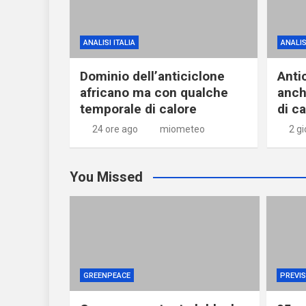
ANALISI ITALIA
ANALIS
Dominio dell’anticiclone
Anti
africano ma con qualche
anch
temporale di calore
di c
24 ore ago
miometeo
2 gi
You Missed
GREENPEACE
PREVIS