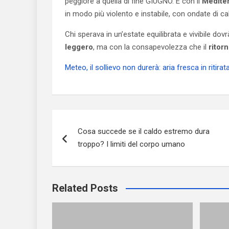
peggiore a quella di fine GIUGNO. E con il
Mediter
in modo più violento e instabile, con ondate di c
Chi sperava in un’estate equilibrata e vivibile d
leggero
, ma con la consapevolezza che il
ritor
Meteo, il sollievo non durerà: aria fresca in ritira
Navigazione
Cosa succede se il caldo estremo dura
articoli
troppo? I limiti del corpo umano
Related Posts