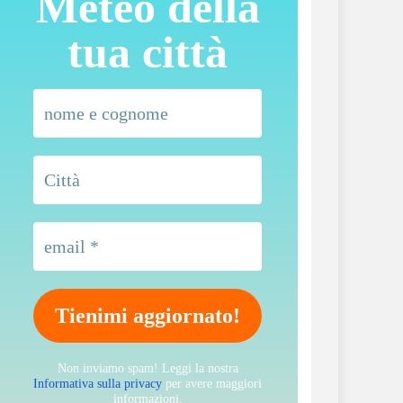
Meteo della
tua città
Non inviamo spam! Leggi la nostra
Informativa sulla privacy
per avere maggiori
informazioni.