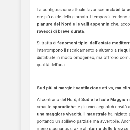
La configurazione attuale favorisce
instabilità 
ore più calde della giornata. I temporali tendono 
pianure del Nord e le valli appenniniche
, acc
rovesci di breve durata
.
Si tratta di
fenomeni tipici dell’estate mediter
interrompono il riscaldamento e aiutano a
riequi
distribuite in modo omogeneo, ma offrono co
qualità dell’aria.
Sud più ai margini: ventilazione attiva, ma cl
Al contrario del Nord, il
Sud e le Isole Maggiori
rimaste
sporadiche
, e gli unici segnali di novità
una maggiore vivacità
. Il
maestrale
ha iniziato 
portando un sollievo parziale ma avvertibile. Anc
meno stagnante, grazie al
ritorno delle brezze