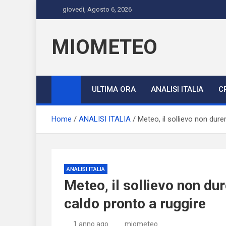
Skip
giovedì, Agosto 6, 2026
to
content
MIOMETEO
ULTIMA ORA
ANALISI ITALIA
C
Home
ANALISI ITALIA
Meteo, il sollievo non durer
ANALISI ITALIA
Meteo, il sollievo non dure
caldo pronto a ruggire
1 anno ago
miometeo