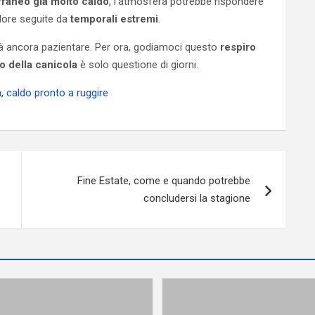
raneo già molto caldo
, l’atmosfera potrebbe rispondere
alore seguite da
temporali estremi
.
ovrà ancora pazientare. Per ora, godiamoci questo
respiro
no della canicola
è solo questione di giorni.
ta, caldo pronto a ruggire
Fine Estate, come e quando potrebbe
concludersi la stagione