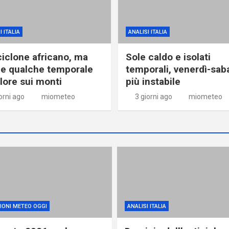
I ITALIA
ANALISI ITALIA
ciclone africano, ma
Sole caldo e isolati
e qualche temporale
temporali, venerdì-sab
alore sui monti
più instabile
orni ago
miometeo
3 giorni ago
miometeo
IONI METEO OGGI
ANALISI ITALIA