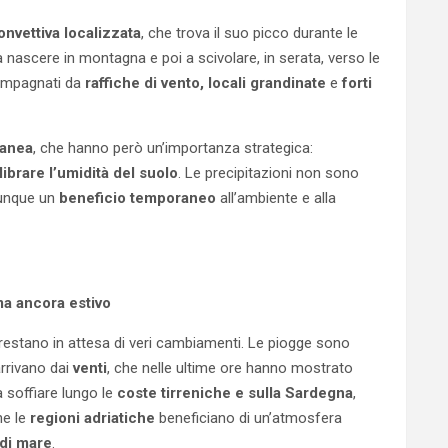
convettiva localizzata
, che trova il suo picco durante le
a nascere in montagna e poi a scivolare, in serata, verso le
ompagnati da
raffiche di vento, locali grandinate
e
forti
ranea
, che hanno però un’importanza strategica:
librare l’umidità del suolo
. Le precipitazioni non sono
munque un
beneficio temporaneo
all’ambiente e alla
ima ancora estivo
restano in attesa di veri cambiamenti. Le piogge sono
 arrivano dai
venti
, che nelle ultime ore hanno mostrato
a soffiare lungo le
coste tirreniche e sulla Sardegna
,
he le
regioni adriatiche
beneficiano di un’atmosfera
 di mare
.