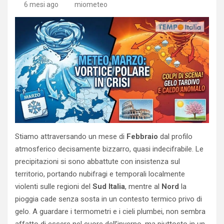
6 mesi ago
miometeo
Stiamo attraversando un mese di
Febbraio
dal profilo
atmosferico decisamente bizzarro, quasi indecifrabile. Le
precipitazioni si sono abbattute con insistenza sul
territorio, portando nubifragi e temporali localmente
violenti sulle regioni del
Sud Italia
, mentre al
Nord
la
pioggia cade senza sosta in un contesto termico privo di
gelo. A guardare i termometri e i cieli plumbei, non sembra
affatto di essere nel cuore dell’inverno, ma piuttosto in un