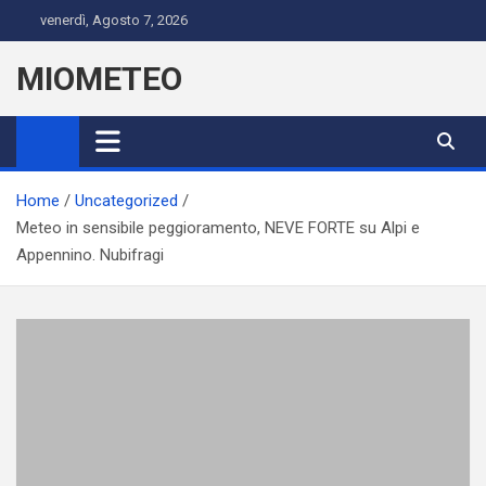
Skip
venerdì, Agosto 7, 2026
to
content
MIOMETEO
Home
Uncategorized
Meteo in sensibile peggioramento, NEVE FORTE su Alpi e
Appennino. Nubifragi