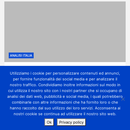
ANALISI ITALIA
Anticiclone subtropicale, molto caldo e
Utilizziamo i cookie per personalizzare contenuti ed annunci,
qualche temporale di calore
per fornire funzionalità dei social media e per analizzare il
1 giorno ago
miometeo
nostro traffico. Condividiamo inoltre informazioni sul modo in
cui utilizza il nostro sito con i nostri partner che si occupano di
analisi dei dati web, pubblicità e social media, i quali potrebbero
combinarle con altre informazioni che ha fornito loro o che
hanno raccolto dal suo utilizzo dei loro servizi. Acconsenta ai
nostri cookie se continua ad utilizzare il nostro sito web.
Copyright Miometeo © All rights reserved | Theme by
Ok
Privacy policy
MantraBrain