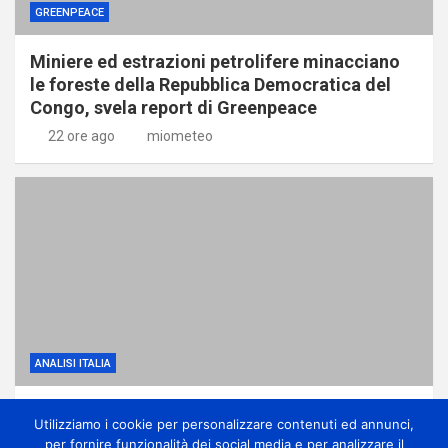
GREENPEACE
Miniere ed estrazioni petrolifere minacciano
le foreste della Repubblica Democratica del
Congo, svela report di Greenpeace
22 ore ago
miometeo
ANALISI ITALIA
Anticiclone africano, ma anche qualche
Utilizziamo i cookie per personalizzare contenuti ed annunci,
temporale di calore sui monti
per fornire funzionalità dei social media e per analizzare il