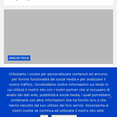
ANALISI ITALIA
Sole e gran caldo fino a tutta la settimana di
Utilizziamo i cookie per personalizzare contenuti ed annunci,
Ferragosto
per fornire funzionalità dei social media e per analizzare il
2 giorni ago
miometeo
nostro traffico. Condividiamo inoltre informazioni sul modo in
cui utilizza il nostro sito con i nostri partner che si occupano di
analisi dei dati web, pubblicità e social media, i quali potrebbero
combinarle con altre informazioni che ha fornito loro o che
hanno raccolto dal suo utilizzo dei loro servizi. Acconsenta ai
nostri cookie se continua ad utilizzare il nostro sito web.
Copyright Miometeo © All rights reserved | Theme by