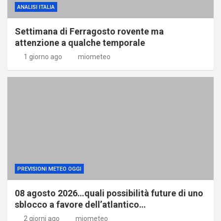
ANALISI ITALIA
Settimana di Ferragosto rovente ma
attenzione a qualche temporale
1 giorno ago
miometeo
PREVISIONI METEO OGGI
08 agosto 2026…quali possibilità future di uno
sblocco a favore dell’atlantico…
2 giorni ago
miometeo