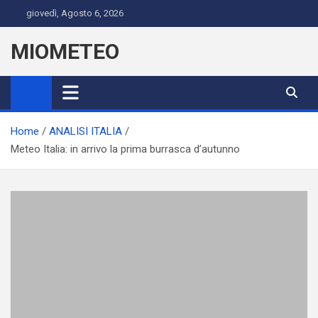
Skip
giovedì, Agosto 6, 2026
to
content
MIOMETEO
Home
ANALISI ITALIA
Meteo Italia: in arrivo la prima burrasca d’autunno