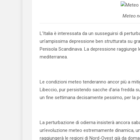
Meteo ne
L’Italia è interessata da un susseguirsi di pertur
un’ampissima depressione ben strutturata su gran
Penisola Scandinava. La depressione raggiunge le 
mediterranea.
Le condizioni meteo tenderanno ancor più a mitiga
Libeccio, pur persistendo sacche d’aria fredda sul
un fine settimana decisamente pessimo, per la pe
La perturbazione di odierna insisterà ancora sabat
un’evoluzione meteo estremamente dinamica, un’al
raggiungerà le regioni di Nord-Ovest già da doman