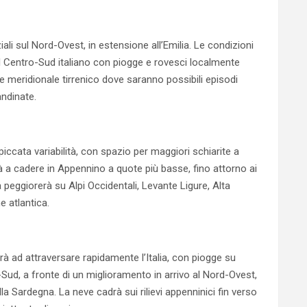
iali sul Nord-Ovest, in estensione all’Emilia. Le condizioni
il Centro-Sud italiano con piogge e rovesci localmente
nte meridionale tirrenico dove saranno possibili episodi
andinate.
iccata variabilità, con spazio per maggiori schiarite a
erà a cadere in Appennino a quote più basse, fino attorno ai
 peggiorerà su Alpi Occidentali, Levante Ligure, Alta
 atlantica.
ad attraversare rapidamente l’Italia, con piogge su
-Sud, a fronte di un miglioramento in arrivo al Nord-Ovest,
lla Sardegna. La neve cadrà sui rilievi appenninici fin verso