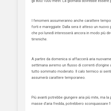
gli 800/1000 metri. La giornata dovrebbe essere 
I fenomeni assumeranno anche carattere temporale
forti e mareggiate. Dalla sera è atteso un nuovo 
che poi lunedì interesserà ancora in modo più dire
tirreniche.
A partire da domenica si affaccerà aria nuovamente
settimana avremo un flusso di correnti d’origine
tutto sommato moderato. Il calo termico si senti
assumerà carattere temporaneo.
Più avanti potrebbe giungere aria più mite, ma la 
masse d’aria fredda, potrebbero sconquassare l