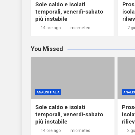
Sole caldo e isolati
Pros
temporali, venerdì-sabato
isola
più instabile
riliev
14 ore ago
miometeo
2 gi
You Missed
ANALISI ITALIA
ANALISI
Sole caldo e isolati
Pros
temporali, venerdì-sabato
isola
più instabile
riliev
14 ore ago
miometeo
2 gi