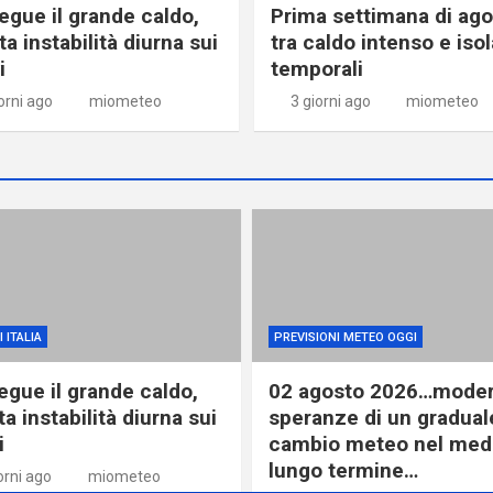
egue il grande caldo,
Prima settimana di ag
ta instabilità diurna sui
tra caldo intenso e isol
i
temporali
orni ago
miometeo
3 giorni ago
miometeo
 ITALIA
PREVISIONI METEO OGGI
egue il grande caldo,
02 agosto 2026…moder
ta instabilità diurna sui
speranze di un gradual
i
cambio meteo nel med
lungo termine…
orni ago
miometeo