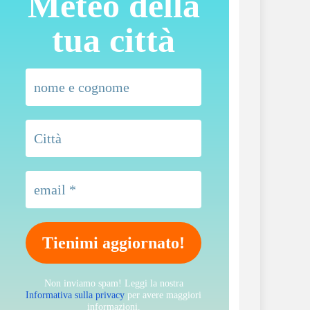
Meteo della
tua città
Non inviamo spam! Leggi la nostra
Informativa sulla privacy
per avere maggiori
informazioni.