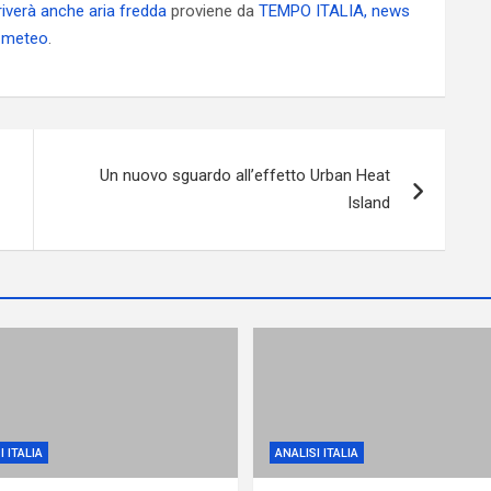
rriverà anche aria fredda
proviene da
TEMPO ITALIA, news
i meteo
.
Un nuovo sguardo all’effetto Urban Heat
Island
I ITALIA
ANALISI ITALIA