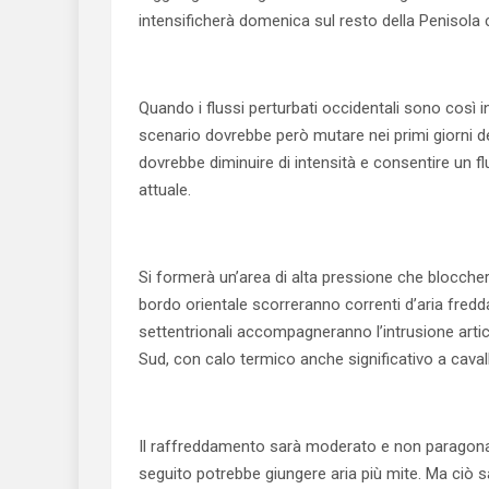
intensificherà domenica sul resto della Penisola c
Quando i flussi perturbati occidentali sono così i
scenario dovrebbe però mutare nei primi giorni 
dovrebbe diminuire di intensità e consentire un f
attuale.
Si formerà un’area di alta pressione che blocche
bordo orientale scorreranno correnti d’aria fredda 
settentrionali accompagneranno l’intrusione artica,
Sud, con calo termico anche significativo a caval
Il raffreddamento sarà moderato e non paragonabil
seguito potrebbe giungere aria più mite. Ma ciò 