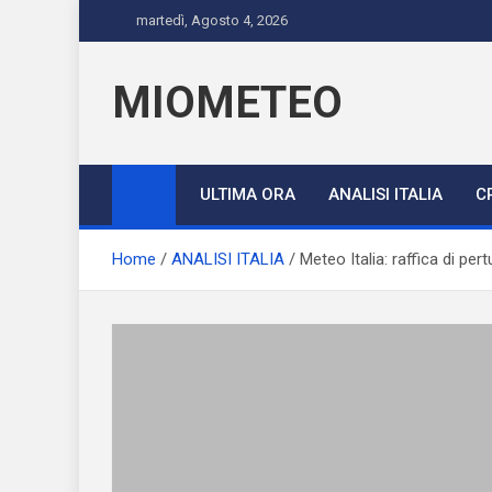
Skip
martedì, Agosto 4, 2026
to
content
MIOMETEO
ULTIMA ORA
ANALISI ITALIA
C
Home
ANALISI ITALIA
Meteo Italia: raffica di per