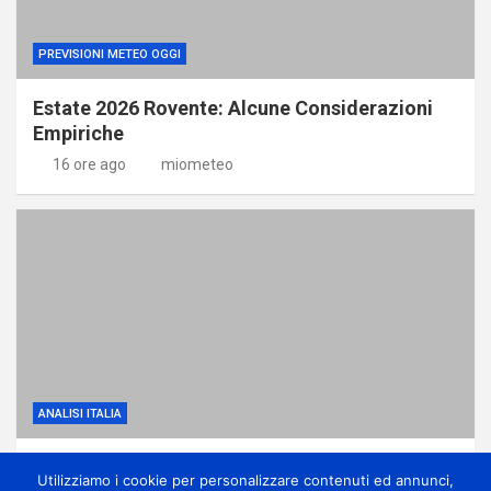
PREVISIONI METEO OGGI
Estate 2026 Rovente: Alcune Considerazioni
Empiriche
16 ore ago
miometeo
ANALISI ITALIA
Anticiclone subtropicale, molto caldo e
Utilizziamo i cookie per personalizzare contenuti ed annunci,