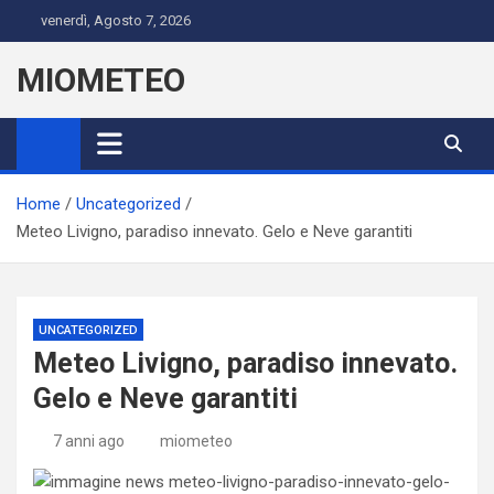
Skip
venerdì, Agosto 7, 2026
to
content
MIOMETEO
Home
Uncategorized
Meteo Livigno, paradiso innevato. Gelo e Neve garantiti
UNCATEGORIZED
Meteo Livigno, paradiso innevato.
Gelo e Neve garantiti
7 anni ago
miometeo