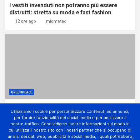
I vestiti invenduti non potranno più essere
distrutti: stretta su moda e fast fashion
12 ore ago
miometeo
GREENPEACE
Ponte sullo Stretto, associazioni: no
Utilizziamo i cookie per personalizzare contenuti ed annunci,
all’ennesima accelerazione senza dati certi
per fornire funzionalità dei social media e per analizzare il
12 ore ago
miometeo
nostro traffico. Condividiamo inoltre informazioni sul modo in
cui utilizza il nostro sito con i nostri partner che si occupano di
analisi dei dati web, pubblicità e social media, i quali potrebbero