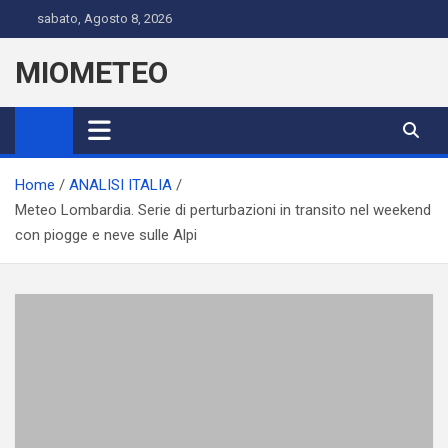
Skip
sabato, Agosto 8, 2026
to
content
MIOMETEO
Home
ANALISI ITALIA
Meteo Lombardia. Serie di perturbazioni in transito nel weekend
con piogge e neve sulle Alpi