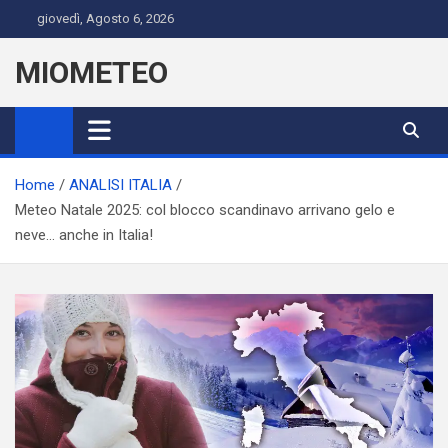
Skip
giovedì, Agosto 6, 2026
to
content
MIOMETEO
Home
ANALISI ITALIA
Meteo Natale 2025: col blocco scandinavo arrivano gelo e
neve… anche in Italia!