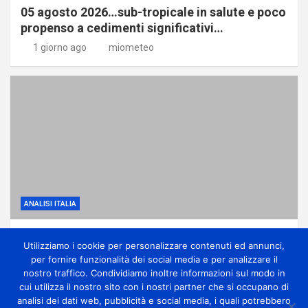
05 agosto 2026…sub-tropicale in salute e poco
propenso a cedimenti significativi…
1 giorno ago
miometeo
ANALISI ITALIA
Dominio dell’anticiclone africano ma con
Utilizziamo i cookie per personalizzare contenuti ed annunci,
qualche temporale di calore
per fornire funzionalità dei social media e per analizzare il
1 giorno ago
miometeo
nostro traffico. Condividiamo inoltre informazioni sul modo in
cui utilizza il nostro sito con i nostri partner che si occupano di
analisi dei dati web, pubblicità e social media, i quali potrebbero