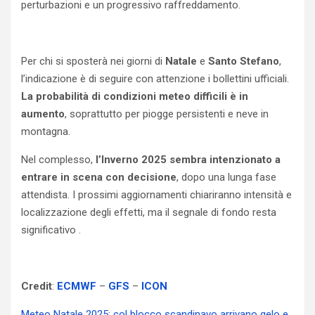
perturbazioni e un progressivo raffreddamento.
Per chi si sposterà nei giorni di
Natale
e
Santo Stefano
,
l’indicazione è di seguire con attenzione i bollettini ufficiali.
La probabilità di condizioni meteo difficili è in
aumento
, soprattutto per piogge persistenti e neve in
montagna.
Nel complesso,
l’Inverno 2025 sembra intenzionato a
entrare in scena con decisione
, dopo una lunga fase
attendista. I prossimi aggiornamenti chiariranno intensità e
localizzazione degli effetti, ma il segnale di fondo resta
significativo .
Credit
:
ECMWF
–
GFS
–
ICON
Meteo Natale 2025: col blocco scandinavo arrivano gelo e