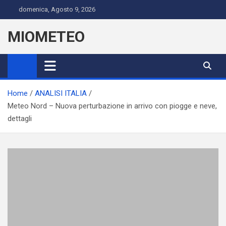
Skip
domenica, Agosto 9, 2026
to
content
MIOMETEO
Home
ANALISI ITALIA
Meteo Nord – Nuova perturbazione in arrivo con piogge e neve,
dettagli