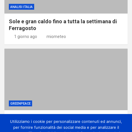
ANALISI ITALIA
Sole e gran caldo fino a tutta la settimana di
Ferragosto
1 giorno ago
miometeo
GREENPEACE
I vestiti invenduti non potranno più essere
Utilizziamo i cookie per personalizzare contenuti ed annunci,
distrutti: stretta su moda e fast fashion
per fornire funzionalità dei social media e per analizzare il