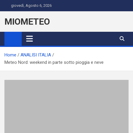
Skip
giovedì, Agosto 6, 2026
to
content
MIOMETEO
Home
ANALISI ITALIA
Meteo Nord: weekend in parte sotto pioggia e neve