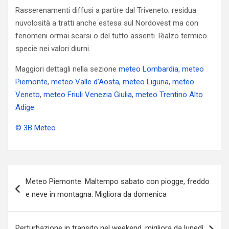
Rasserenamenti diffusi a partire dal Triveneto; residua
nuvolosità a tratti anche estesa sul Nordovest ma con
fenomeni ormai scarsi o del tutto assenti. Rialzo termico
specie nei valori diurni.
Maggiori dettagli nella sezione
meteo Lombardia
,
meteo
Piemonte
,
meteo Valle d’Aosta
,
meteo Liguria
,
meteo
Veneto
,
meteo Friuli Venezia Giulia
,
meteo Trentino Alto
Adige
.
© 3B Meteo
Navigazione
Meteo Piemonte. Maltempo sabato con piogge, freddo
articoli
e neve in montagna. Migliora da domenica
Perturbazione in transito nel weekend, migliora da lunedì