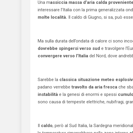
Una m
assiccia massa d’aria calda proveniente
interessare l’Italia con la prima generalizzata ond
molte località.
Il caldo di Giugno, si sa, può ess
Ma sulla durata dell’ondata di calore ci sono in
dovrebbe spingersi verso sud
e travolgere l’Eu
convergere verso l’Italia
del Nord, dove andreb
Sarebbe la
classica situazione meteo esplosiva
padano verrebbe
travolto da aria fresca
che sba
instabilità
e la genesi di enormi e spessi
cumul
sono causa di tempeste elettriche, nubifragi, gra
Il
caldo
, però al Sud Italia, la Sardegna meridional