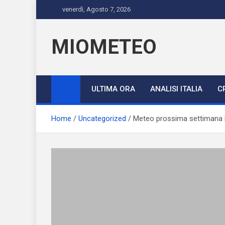
Skip
venerdì, Agosto 7, 2026
to
content
MIOMETEO
ULTIMA ORA
ANALISI ITALIA
C
Home
Uncategorized
Meteo prossima settimana E