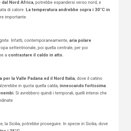
 dal Nord Africa
, potrebbe espandersi verso nord, e
ata di calore.
La temperatura andrebbe sopra i 30°C in
ere importante.
cognite. Infatti, contemporaneamente,
aria polare
ropa settentrionale, poi quella centrale, per poi
be a
contrastare il caldo in atto.
 per la Valle Padana ed il Nord Italia
, dove il catino
lzerebbe in quota quella calda,
innescando fortissima
onembi
. Si avrebbero quindi i temporali, quelli intensi che
ndinate.
e, la Sicilia, potrebbe proseguire. In specie in Sicilia, dove