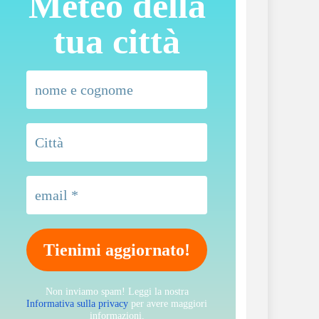
Meteo della
tua città
Non inviamo spam! Leggi la nostra
Informativa sulla privacy
per avere maggiori
informazioni.