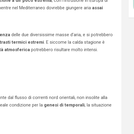
zione a dir poco estrema
, con l’intrusione in Europa di
mentre nel Mediterraneo dovrebbe giungere aria
assai
uenza
delle due diversissime masse d’aria, e si potrebbero
rasti termici estremi
. E siccome la calda stagione è
ità atmosferica
potrebbero risultare molto intensi.
e dal flusso di correnti nord orientali, non insolite alla
deale condizione per la
genesi di temporali
, la situazione