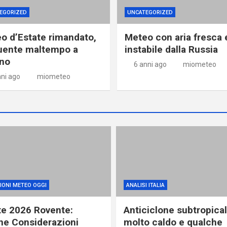
EGORIZED
UNCATEGORIZED
o d’Estate rimandato,
Meteo con aria fresca 
uente maltempo a
instabile dalla Russia
no
6 anni ago
miometeo
nni ago
miometeo
IONI METEO OGGI
ANALISI ITALIA
te 2026 Rovente:
Anticiclone subtropical
ne Considerazioni
molto caldo e qualche