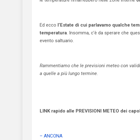
le temperature rimarrebbero nelle zone interne
o
Ed ecco
l’Estate di cui parlavamo qualche tem
temperatura
. Insomma, c’è da sperare che quest
evento saltuario.
Rammentiamo che le previsioni meteo con validità
a quelle a più lungo termine.
LINK rapido alle PREVISIONI METEO dei capolu
– ANCONA