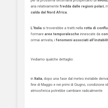
per la prossima settimana prospettano un’
evolu
aria relativamente
fredda dalle regioni polari
, 
calda dal Nord Africa.
L’Italia
si troverebbe a tratti nella
rotta di confl
formare
aree temporalesche
innescate da
cont
ormai arrivata, i
fenomeni associati all’instabil
Vediamo qualche dettaglio:
in
Italia
, dopo una fase dal meteo instabile derivant
fine di Maggio e nei primi di Giugno, condizione i
atmosferica potrebbe cambiare radicalmente.