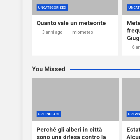
UNCATEGORIZED
UNCAT
Quanto vale un meteorite
Mete
freq
3 anni ago
miometeo
Giug
6 a
You Missed
GREENPEACE
PREVIS
Perché gli alberi in città
Esta
sono una difesa contro la
Alcu