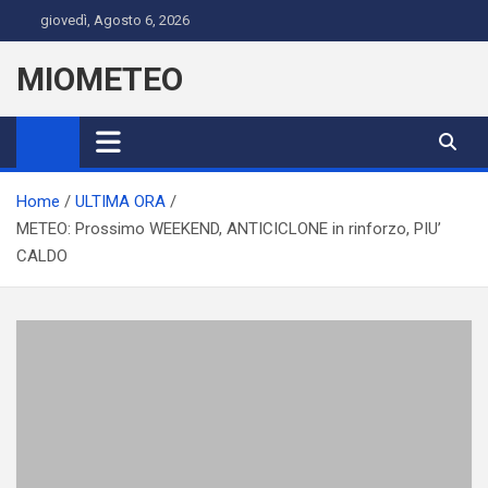
Skip
giovedì, Agosto 6, 2026
to
content
MIOMETEO
Home
ULTIMA ORA
METEO: Prossimo WEEKEND, ANTICICLONE in rinforzo, PIU’
CALDO