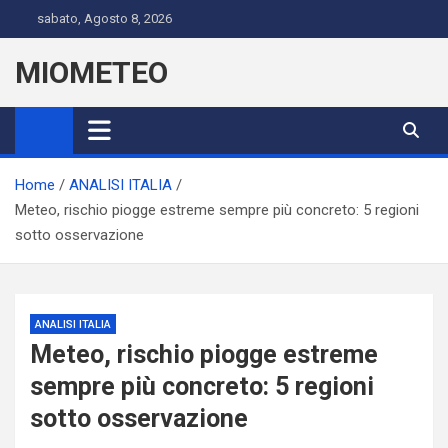
Skip
sabato, Agosto 8, 2026
to
content
MIOMETEO
Home
ANALISI ITALIA
Meteo, rischio piogge estreme sempre più concreto: 5 regioni
sotto osservazione
ANALISI ITALIA
Meteo, rischio piogge estreme
sempre più concreto: 5 regioni
sotto osservazione