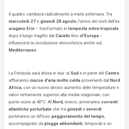
Il quadro cambierà radicalmente a metà settimana. Tra
mercoledì 27
e
giovedì 28 agosto
, l’arrivo dei resti dell’ex
uragano Erin
– trasformato in
tempesta extra-tropicale
dopo il lungo tragitto dai
Caraibi
fino all’
Europa
–
influenzerà la circolazione atmosferica anche sul
Mediterraneo
.
La Penisola sarà divisa in due: al
Sud
e in parte del
Centro
affluiranno
masse d’aria molto calda
provenienti dal
Nord
Africa
, con un nuovo deciso aumento delle temperature e
valori nettamente superiori alla media stagionale, con
punte vicine ai 40°C. Al
Nord
, invece, arriveranno
correnti
atlantiche perturbate
che tra
giovedì
e
venerdì
porteranno un diffuso
peggioramento del tempo
,
accompagnato da
piogge abbondanti
, temporali e un