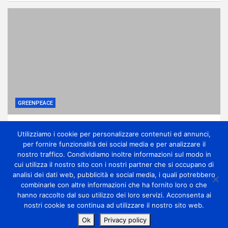
GREENPEACE
Perché gli alberi in città sono una difesa
Utilizziamo i cookie per personalizzare contenuti ed annunci,
contro la crisi climatica
per fornire funzionalità dei social media e per analizzare il
1 giorno ago
miometeo
nostro traffico. Condividiamo inoltre informazioni sul modo in
cui utilizza il nostro sito con i nostri partner che si occupano di
analisi dei dati web, pubblicità e social media, i quali potrebbero
combinarle con altre informazioni che ha fornito loro o che
hanno raccolto dal suo utilizzo dei loro servizi. Acconsenta ai
nostri cookie se continua ad utilizzare il nostro sito web.
Copyright Miometeo © All rights reserved | Theme by
Ok
Privacy policy
MantraBrain