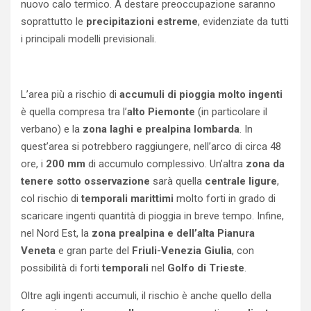
nuovo calo termico. A destare preoccupazione saranno
soprattutto le
precipitazioni estreme
, evidenziate da tutti
i principali modelli previsionali.
L’area più a rischio di
accumuli di pioggia molto ingenti
è quella compresa tra l’
alto Piemonte
(in particolare il
verbano) e la
zona laghi e prealpina lombarda
. In
quest’area si potrebbero raggiungere, nell’arco di circa 48
ore, i
200 mm
di accumulo complessivo. Un’altra
zona da
tenere sotto osservazione
sarà quella
centrale ligure
,
col rischio di
temporali marittimi
molto forti in grado di
scaricare ingenti quantità di pioggia in breve tempo. Infine,
nel Nord Est, la
zona prealpina e dell’alta Pianura
Veneta
e gran parte del
Friuli-Venezia Giulia
, con
possibilità di forti
temporali
nel
Golfo di Trieste
.
Oltre agli ingenti accumuli, il rischio è anche quello della