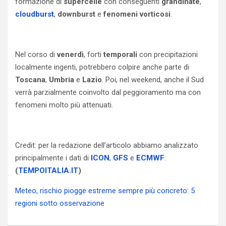
formazione di
supercelle
con conseguenti
grandinate
,
cloudburst
,
downburst
e
fenomeni vorticosi
.
Nel corso di
venerdì
, forti
temporali
con precipitazioni
localmente ingenti, potrebbero colpire anche parte di
Toscana
,
Umbria
e
Lazio
. Poi, nel weekend, anche il Sud
verrà parzialmente coinvolto dal peggioramento ma con
fenomeni molto più attenuati.
Credit: per la redazione dell’articolo abbiamo analizzato
principalmente i dati di
ICON
,
GFS
e
ECMWF
.
(
TEMPOITALIA.IT
)
Meteo, rischio piogge estreme sempre più concreto: 5
regioni sotto osservazione