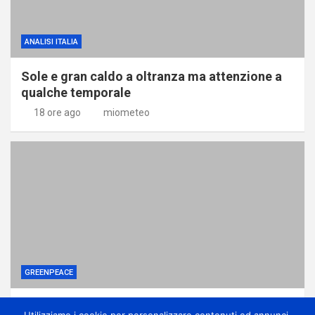
ANALISI ITALIA
Sole e gran caldo a oltranza ma attenzione a
qualche temporale
18 ore ago
miometeo
GREENPEACE
Perché gli alberi in città sono una difesa