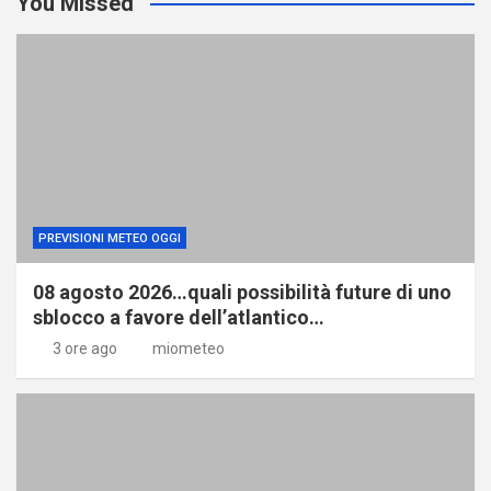
You Missed
PREVISIONI METEO OGGI
08 agosto 2026…quali possibilità future di uno
sblocco a favore dell’atlantico…
3 ore ago
miometeo