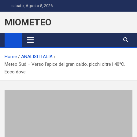
Skip
sabato, Agosto 8, 2026
to
content
MIOMETEO
Home
ANALISI ITALIA
Meteo Sud – Verso l’apice del gran caldo, picchi oltre i 40°C.
Ecco dove