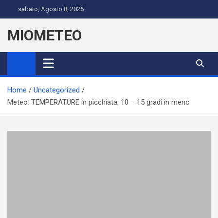
Skip
sabato, Agosto 8, 2026
to
content
MIOMETEO
Home
Uncategorized
Meteo: TEMPERATURE in picchiata, 10 – 15 gradi in meno