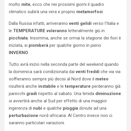
molto
mite
, ecco che nei prossimi giorni il quadro
climatico subirà una vera e proprio
metamorfosi
.
Dalla Russia infatti, arriveranno
venti gelidi
verso l’Italia e
le
TEMPERATURE
voleranno
letteralmente giù in
picchiata
. Insomma, anche se ormai la stagione dei fiori è
iniziata, si
piomberà
per qualche giorno in pieno
INVERNO
.
Tutto avrà inizio nella seconda parte del weekend quando
la domenica sarà condizionata dai
venti freddi
che via via
soffieranno sempre più decisi al Nord dove il
meteo
risulterà anche
instabile
e le
temperature
perderanno già
parecchi
gradi
rispetto al sabato. Una timida
diminuzione
si avvertirà anche al Sud per effetto di una maggior
ingerenza di
nubi
e qualche
pioggia
dovute ad una
perturbazione
nord-africana. Al Centro invece non ci
saranno particolari variazioni.