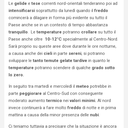
Le
gelide
e
tese
correnti nord-orientali tenderanno poi ad
intensificarsi
soprattutto da lunedì quando il
freddo
comincerà a dilagare in forma più evidente su tutto il
Paese anche se in un contesto di tempo abbastanza
tranquillo
. Le
temperature
potranno
crollare
su tutto il
Paese anche oltre
10-12°C
specialmente al Centro-Nord.
Sarà proprio su queste aree dove durante le ore notturne,
a causa anche dei
cieli
in parte
sereni
, si potranno
sviluppare le
tanto temute gelate tardive
in quanto le
temperature
potranno scendere di qualche
grado sotto
lo zero.
In seguito tra martedì e mercoledì il
meteo
potrebbe in
parte
peggiorare
al Centro-Sud con conseguente
moderato aumento
termico
nei
valori minimi.
Al nord
invece continuerà a fare molto
freddo
di notte e in prima
mattina a causa della minor presenza delle
nubi
.
Ci teniamo tuttavia a precisare che la situazione è ancora