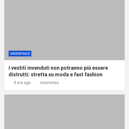
GREENPEACE
I vestiti invenduti non potranno più essere
distrutti: stretta su moda e fast fashion
4 ore ago
miometeo