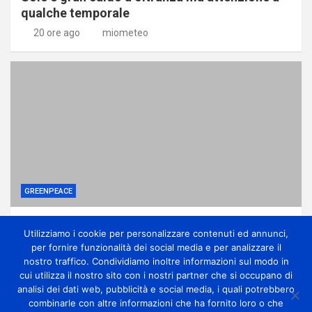
qualche temporale
20 ore ago
miometeo
GREENPEACE
Perché gli alberi in città sono una difesa
Utilizziamo i cookie per personalizzare contenuti ed annunci,
contro la crisi climatica
per fornire funzionalità dei social media e per analizzare il
1 giorno ago
miometeo
nostro traffico. Condividiamo inoltre informazioni sul modo in
cui utilizza il nostro sito con i nostri partner che si occupano di
analisi dei dati web, pubblicità e social media, i quali potrebbero
combinarle con altre informazioni che ha fornito loro o che