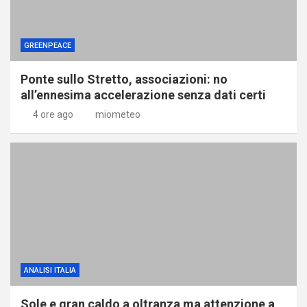
GREENPEACE
Ponte sullo Stretto, associazioni: no
all’ennesima accelerazione senza dati certi
4 ore ago
miometeo
ANALISI ITALIA
Sole e gran caldo a oltranza ma attenzione a