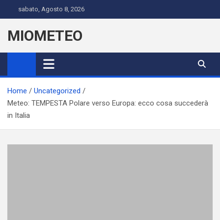
Skip
sabato, Agosto 8, 2026
to
content
MIOMETEO
Home
Uncategorized
Meteo: TEMPESTA Polare verso Europa: ecco cosa succederà
in Italia