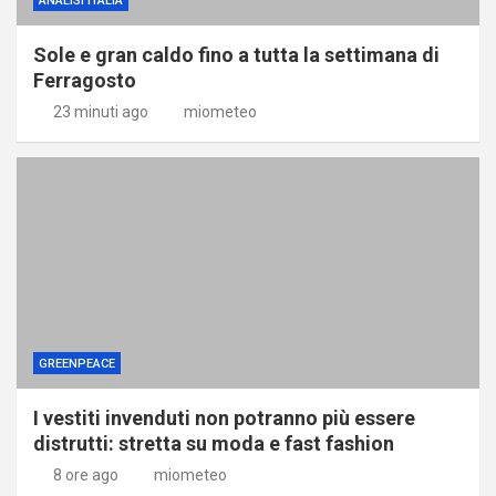
ANALISI ITALIA
Sole e gran caldo fino a tutta la settimana di
Ferragosto
23 minuti ago
miometeo
GREENPEACE
I vestiti invenduti non potranno più essere
distrutti: stretta su moda e fast fashion
8 ore ago
miometeo