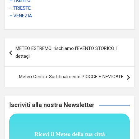
– TRENTO
– TRIESTE
– VENEZIA
Navigazione
METEO ESTREMO: rischiamo l’EVENTO STORICO. I
articoli
dettagli
Meteo Centro-Sud: finalmente PIOGGE E NEVICATE
Iscriviti alla nostra Newsletter
Ricevi il Meteo della tua città