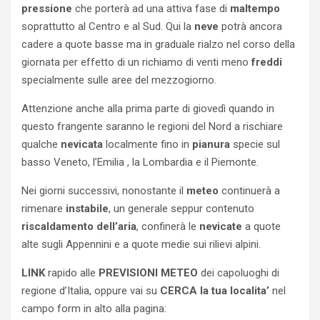
pressione
che porterà ad una attiva fase di
maltempo
soprattutto al Centro e al Sud. Qui la
neve
potrà ancora
cadere a quote basse ma in graduale rialzo nel corso della
giornata per effetto di un richiamo di venti meno
freddi
specialmente sulle aree del mezzogiorno.
Attenzione anche alla prima parte di giovedì quando in
questo frangente saranno le regioni del Nord a rischiare
qualche
nevicata
localmente fino in
pianura
specie sul
basso Veneto, l’Emilia , la Lombardia e il Piemonte.
Nei giorni successivi, nonostante il
meteo
continuerà a
rimenare
instabile
, un generale seppur contenuto
riscaldamento
dell’aria
, confinerà le
nevicate
a quote
alte sugli Appennini e a quote medie sui rilievi alpini.
LINK
rapido alle
PREVISIONI METEO
dei capoluoghi di
regione d’Italia, oppure vai su
CERCA la tua localita’
nel
campo form in alto alla pagina: