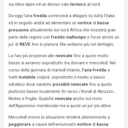
sui rilievi alpini ed un deciso calo
termico
al nord.
Da oggi l’aria
fredda
comincerà a dilagare su tutta l’Italia
ed in seguito andrà ad alimentare un
vortice
di
bassa
pressione
attualmente sul nord Africa che investirà gran
parte delle regioni con
freddo
maltempo
e forse anche un
po’ di
NEVE
fino in pianura. Ma vediamo più nel dettaglio.
La fasi più propense alle
nevicate
fino a quote molto
basse si avranno soprattutto tra domani e mercoledì. Nel
corso della giornata di martedì intanto,
l’aria
fredda
a
tratti
instabile
colpirà soprattutto il medio e basso
adriatico dove saranno
possibili
nevicate
fino a quote
piuttosto basse localmente fin verso i litorali di Abruzzo ,
Molise e Puglia. Qualche
nevicata
anche sul resto
dell’Appennino meridionale ma a quote un po’ più altine.
Mercoledì invece la situazione tenderà ulteriormente a
peggiorare
a causa dell’annunciato
vortice
di
bassa