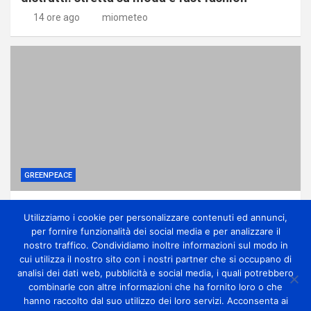
14 ore ago
miometeo
GREENPEACE
Ponte sullo Stretto, associazioni: no
Utilizziamo i cookie per personalizzare contenuti ed annunci,
all’ennesima accelerazione senza dati certi
per fornire funzionalità dei social media e per analizzare il
14 ore ago
miometeo
nostro traffico. Condividiamo inoltre informazioni sul modo in
cui utilizza il nostro sito con i nostri partner che si occupano di
analisi dei dati web, pubblicità e social media, i quali potrebbero
combinarle con altre informazioni che ha fornito loro o che
hanno raccolto dal suo utilizzo dei loro servizi. Acconsenta ai