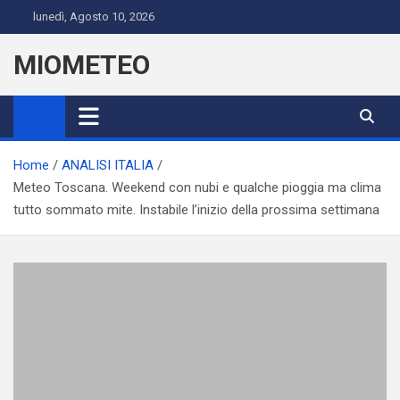
Skip
lunedì, Agosto 10, 2026
to
content
MIOMETEO
Home
ANALISI ITALIA
Meteo Toscana. Weekend con nubi e qualche pioggia ma clima
tutto sommato mite. Instabile l’inizio della prossima settimana