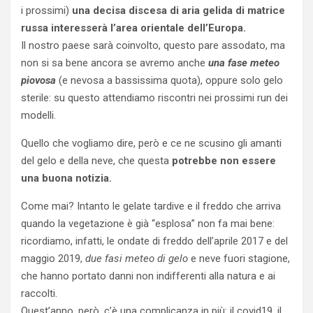
i prossimi)
una decisa discesa di aria gelida di matrice
russa interesserà l’area orientale dell’Europa.
Il nostro paese sarà coinvolto, questo pare assodato, ma
non si sa bene ancora se avremo anche
una fase meteo
piovosa
(e nevosa a bassissima quota), oppure solo gelo
sterile: su questo attendiamo riscontri nei prossimi run dei
modelli.
Quello che vogliamo dire, però e ce ne scusino gli amanti
del gelo e della neve, che questa
potrebbe non essere
una buona notizia.
Come mai? Intanto le gelate tardive e il freddo che arriva
quando la vegetazione è già “esplosa” non fa mai bene:
ricordiamo, infatti, le ondate di freddo dell’aprile 2017 e del
maggio 2019,
due fasi meteo di gelo
e neve fuori stagione,
che hanno portato danni non indifferenti alla natura e ai
raccolti.
Quest’anno, però, c’è una complicanza in più: il covid19, il