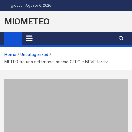
Skip
giovedì, Agosto 6, 2026
to
content
MIOMETEO
Home
Uncategorized
METEO tra una settimana, rischio GELO e NEVE tardivi