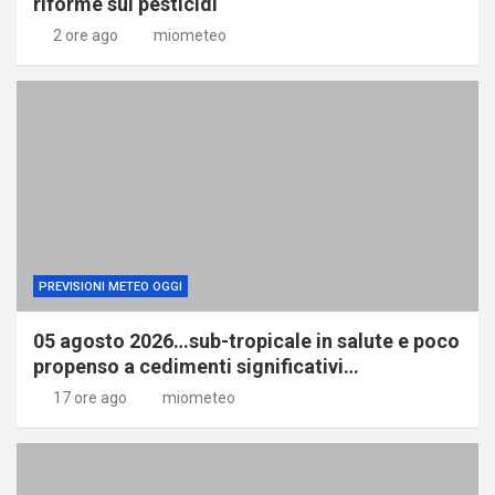
riforme sui pesticidi
2 ore ago
miometeo
PREVISIONI METEO OGGI
05 agosto 2026…sub-tropicale in salute e poco
propenso a cedimenti significativi…
17 ore ago
miometeo