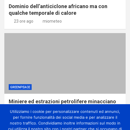
Dominio dell’anticiclone africano ma con
qualche temporale di calore
23 ore ago
miometeo
GREENPEACE
Miniere ed estrazioni petrolifere minacciano
le foreste della Repubblica Democratica del
Utilizziamo i cookie per personalizzare contenuti ed annunci,
Congo, svela report di Greenpeace
per fornire funzionalità dei social media e per analizzare il
1 giorno ago
miometeo
nostro traffico. Condividiamo inoltre informazioni sul modo in
cui utilizza il nostro sito con i nostri partner che si occupano di