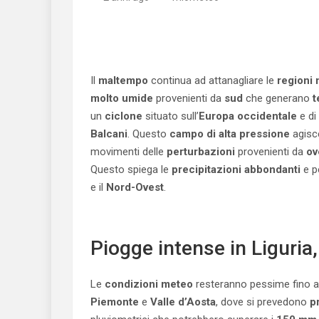
Il
maltempo
continua ad attanagliare le
regioni 
molto umide
provenienti da
sud
che generano
t
un
ciclone
situato sull’
Europa occidentale
e di
Balcani
. Questo
campo di alta pressione
agisc
movimenti delle
perturbazioni
provenienti da
ov
Questo spiega le
precipitazioni abbondanti
e pe
e il
Nord-Ovest
.
Piogge intense in Liguria
Le
condizioni meteo
resteranno pessime fino al
Piemonte
e
Valle d’Aosta
, dove si prevedono
p