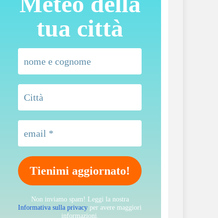
Meteo della
tua città
Non inviamo spam! Leggi la nostra
Informativa sulla privacy
per avere maggiori
informazioni.