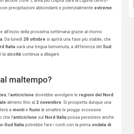
in alcune zone. L’area più colpita sarà la Liguria centro-
 con precipitazioni abbondanti e potenzialmente
estreme
.
 all’inizio della prossima settimana grazie al ritorno
ia
. Da lunedì
28 ottobre
si aprirà una fase più stabile, che
d Italia
sarà una tregua benvenuta, a differenza del
Sud
é la
siccità
continua a dilagare.
dal maltempo?
teo
, l’
anticiclone
dovrebbe avvolgere le
regioni del Nord
ale
almeno fino al
2 novembre
. Si prospetta dunque una
tterà a
monti
e
fiumi
di smaltire le piogge eccessive
 che l’
anticiclone
sul
Nord Italia
possa persistere anche
o-Sud Italia
potrebbe fare i conti con la prima
ondata di