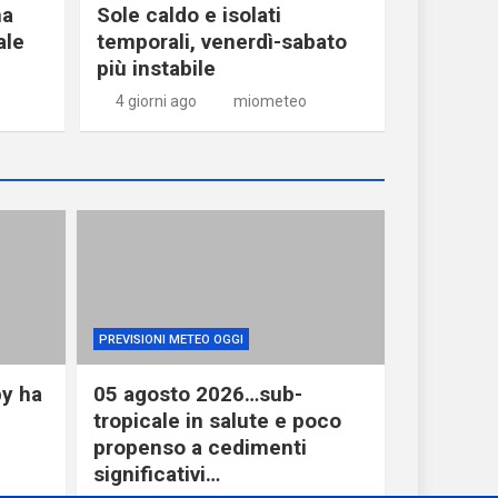
ma
Sole caldo e isolati
ale
temporali, venerdì-sabato
più instabile
4 giorni ago
miometeo
PREVISIONI METEO OGGI
y ha
05 agosto 2026…sub-
i
tropicale in salute e poco
propenso a cedimenti
significativi…