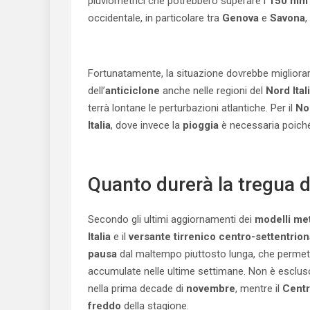
pluviometrici che potrebbero superare i
150 mm
occidentale, in particolare tra
Genova
e
Savona
,
Fortunatamente, la situazione dovrebbe migliorare
dell’
anticiclone
anche nelle regioni del
Nord Ital
terrà lontane le perturbazioni atlantiche. Per il
Nor
Italia
, dove invece la
pioggia
è necessaria poich
Quanto durerà la tregua 
Secondo gli ultimi aggiornamenti dei
modelli me
Italia
e il
versante tirrenico centro-settentrion
pausa
dal maltempo piuttosto lunga, che perme
accumulate nelle ultime settimane. Non è escluso
nella prima decade di
novembre
, mentre il
Centr
freddo
della stagione.