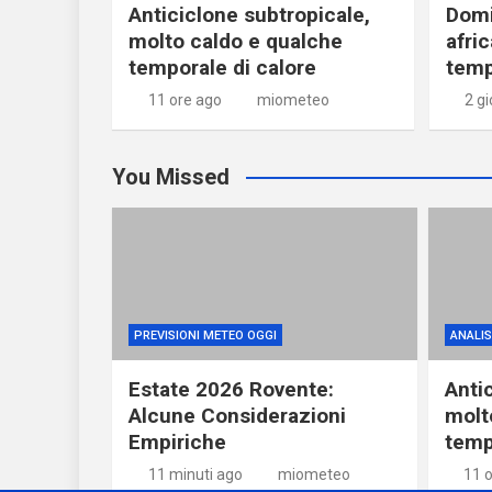
Anticiclone subtropicale,
Domi
molto caldo e qualche
afri
temporale di calore
temp
11 ore ago
miometeo
2 gi
You Missed
PREVISIONI METEO OGGI
ANALISI
Estate 2026 Rovente:
Anti
Alcune Considerazioni
molt
Empiriche
temp
11 minuti ago
miometeo
11 