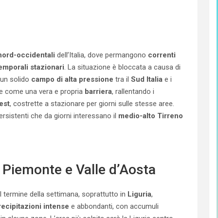
nord-occidentali
dell’Italia, dove permangono
correnti
emporali stazionari
. La situazione è bloccata a causa di
 un solido
campo di alta pressione
tra il
Sud Italia
e i
e come una vera e propria
barriera
, rallentando i
est
, costrette a stazionare per giorni sulle stesse aree.
rsistenti che da giorni interessano il
medio-alto Tirreno
, Piemonte e Valle d’Aosta
 termine della settimana, soprattutto in
Liguria
,
recipitazioni intense
e abbondanti, con accumuli