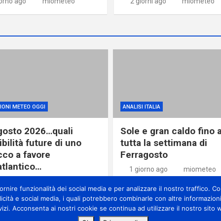
iorno ago
miometeo
2 giorni ago
miometeo
IONI METEO OGGI
ANALISI ITALIA
gosto 2026…quali
Sole e gran caldo fino 
bilità future di uno
tutta la settimana di
cco a favore
Ferragosto
atlantico…
1 giorno ago
miometeo
orno ago
miometeo
nire funzionalità dei social media e per analizzare il nostro traffico. Con
licità e social media, i quali potrebbero combinarle con altre informazioni
vizi. Acconsenta ai nostri cookie se continua ad utilizzare il nostro sito 