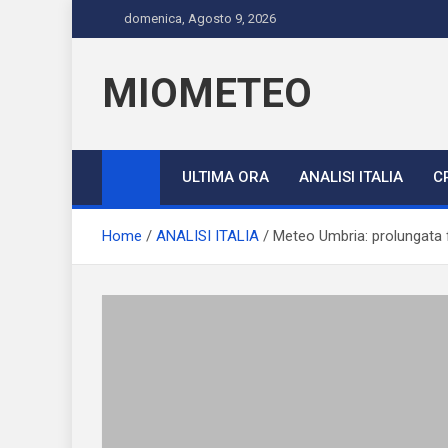
Skip
domenica, Agosto 9, 2026
to
content
MIOMETEO
ULTIMA ORA
ANALISI ITALIA
C
Home
ANALISI ITALIA
Meteo Umbria: prolungata f