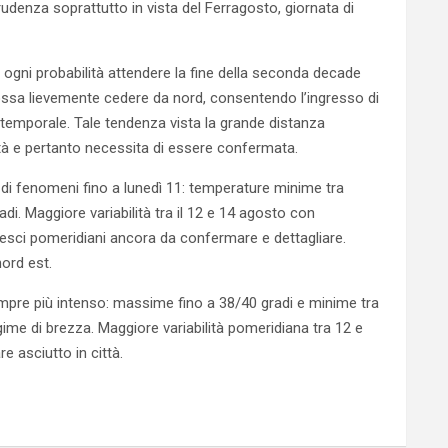
prudenza soprattutto in vista del Ferragosto, giornata di
gni probabilità attendere la fine della seconda decade
ssa lievemente cedere da nord, consentendo l’ingresso di
 temporale. Tale tendenza vista la grande distanza
ità e pertanto necessita di essere confermata.
i fenomeni fino a lunedì 11: temperature minime tra
i. Maggiore variabilità tra il 12 e 14 agosto con
ovesci pomeridiani ancora da confermare e dettagliare.
nord est.
pre più intenso: massime fino a 38/40 gradi e minime tra
gime di brezza. Maggiore variabilità pomeridiana tra 12 e
 asciutto in città.