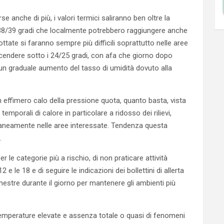
anche di più, i valori termici saliranno ben oltre la
38/39 gradi che localmente potrebbero raggiungere anche
ttate si faranno sempre più difficili soprattutto nelle aree
 scendere sotto i 24/25 gradi, con afa che giorno dopo
un graduale aumento del tasso di umidità dovuto alla
n effimero calo della pressione quota, quanto basta, vista
emporali di calore in particolare a ridosso dei rilievi,
aneamente nelle aree interessate. Tendenza questa
i.
 le categorie più a rischio, di non praticare attività
12 e le 18 e di seguire le indicazioni dei bollettini di allerta
finestre durante il giorno per mantenere gli ambienti più
 temperature elevate e assenza totale o quasi di fenomeni