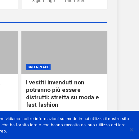
3 giorni ago
miometeo
GREENPEACE
a
I vestiti invenduti non
potranno più essere
distrutti: stretta su moda e
fast fashion
1 giorno ago
miometeo
dividiamo inoltre informazioni sul modo in cui utilizza il nostro sito
 che ha fornito loro o che hanno raccolto dal suo utilizzo dei loro
web.