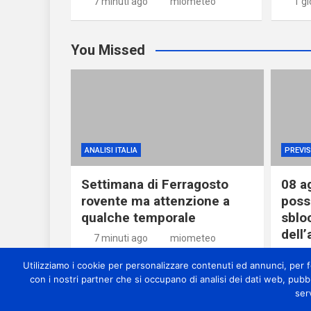
7 minuti ago
miometeo
1 g
You Missed
ANALISI ITALIA
PREVIS
Settimana di Ferragosto
08 a
rovente ma attenzione a
possi
qualche temporale
sblo
dell’
7 minuti ago
miometeo
1 gi
Utilizziamo i cookie per personalizzare contenuti ed annunci, per for
con i nostri partner che si occupano di analisi dei dati web, pubb
ser