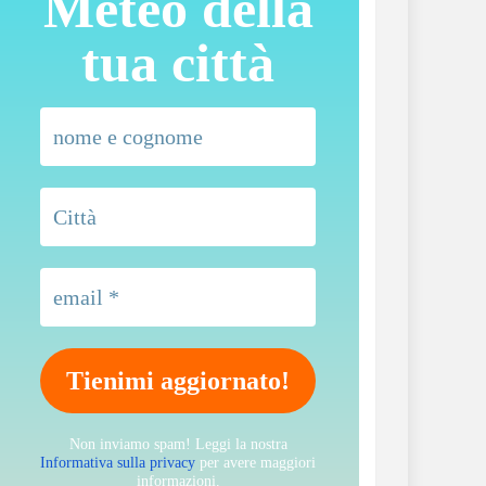
Meteo della
tua città
Non inviamo spam! Leggi la nostra
Informativa sulla privacy
per avere maggiori
informazioni.