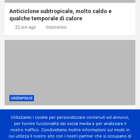
Anticiclone subtropicale, molto caldo e
qualche temporale di calore
22 ore ago
miometeo
GREENPEACE
Come una potente lobby ha affossato le
Utilizziamo i cookie per personalizzare contenuti ed annunci,
riforme sui pesticidi
per fornire funzionalità dei social media e per analizzare il
1 giorno ago
miometeo
nostro traffico. Condividiamo inoltre informazioni sul modo in
cui utilizza il nostro sito con i nostri partner che si occupano di