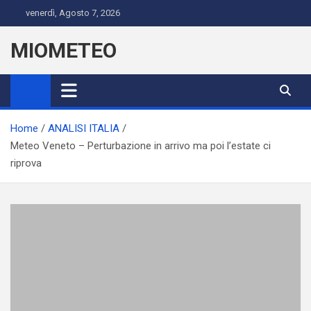
Skip
venerdì, Agosto 7, 2026
to
content
MIOMETEO
Home
ANALISI ITALIA
Meteo Veneto – Perturbazione in arrivo ma poi l’estate ci
riprova