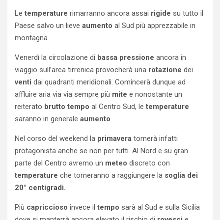
Le
temperature
rimarranno ancora assai
rigide
su tutto il
Paese salvo un lieve
aumento
al Sud più apprezzabile in
montagna.
Venerdì la circolazione di
bassa
pressione
ancora in
viaggio sull’area tirrenica provocherà una
rotazione
dei
venti
dai quadranti meridionali. Comincerà dunque ad
affluire aria via via sempre più
mite
e nonostante un
reiterato
brutto
tempo
al Centro Sud, le
temperature
saranno in generale
aumento
.
Nel corso del weekend la
primavera
tornerà infatti
protagonista anche se non per tutti. Al Nord e su gran
parte del Centro avremo un
meteo
discreto con
temperature
che torneranno a raggiungere la
soglia dei
20° centigradi.
Più
capriccioso
invece il
tempo
sarà al Sud e sulla Sicilia
dove si manterrà ancora elevato il rischio di
rovesci
e