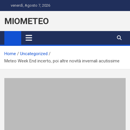
Skip
venerdì, Agosto 7, 2026
to
content
MIOMETEO
Home
Uncategorized
Meteo Week End incerto, poi altre novità invernali acutissime