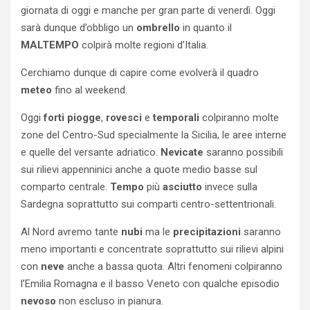
giornata di oggi e manche per gran parte di venerdì. Oggi
sarà dunque d’obbligo un
ombrello
in quanto il
MALTEMPO
colpirà molte regioni d’Italia.
Cerchiamo dunque di capire come evolverà il quadro
meteo
fino al weekend.
Oggi
forti
piogge
,
rovesci
e
temporali
colpiranno molte
zone del Centro-Sud specialmente la Sicilia, le aree interne
e quelle del versante adriatico.
Nevicate
saranno possibili
sui rilievi appenninici anche a quote medio basse sul
comparto centrale.
Tempo
più
asciutto
invece sulla
Sardegna soprattutto sui comparti centro-settentrionali.
Al Nord avremo tante
nubi
ma le
precipitazioni
saranno
meno importanti e concentrate soprattutto sui rilievi alpini
con
neve
anche a bassa quota. Altri fenomeni colpiranno
l’Emilia Romagna e il basso Veneto con qualche episodio
nevoso
non escluso in pianura.