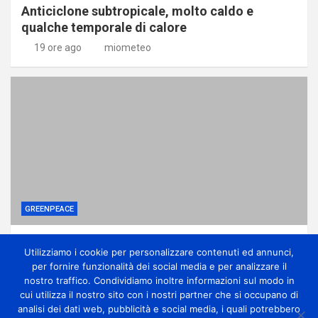
Anticiclone subtropicale, molto caldo e
qualche temporale di calore
19 ore ago
miometeo
GREENPEACE
Come una potente lobby ha affossato le
Utilizziamo i cookie per personalizzare contenuti ed annunci,
riforme sui pesticidi
per fornire funzionalità dei social media e per analizzare il
1 giorno ago
miometeo
nostro traffico. Condividiamo inoltre informazioni sul modo in
cui utilizza il nostro sito con i nostri partner che si occupano di
analisi dei dati web, pubblicità e social media, i quali potrebbero