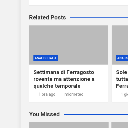
Related Posts
ANALISI ITALIA
ANALIS
Settimana di Ferragosto
Sole
rovente ma attenzione a
tutta
qualche temporale
Ferr
1 ora ago
miometeo
1 g
You Missed