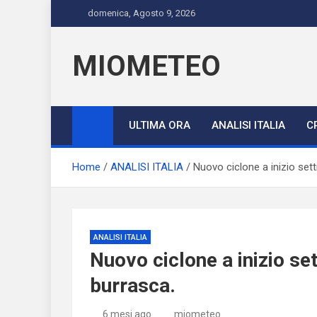
Skip
domenica, Agosto 9, 2026
to
content
MIOMETEO
ULTIMA ORA
ANALISI ITALIA
C
Home
ANALISI ITALIA
Nuovo ciclone a inizio sett
ANALISI ITALIA
Nuovo ciclone a inizio se
burrasca.
6 mesi ago
miometeo