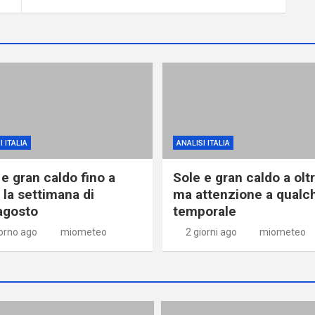
I ITALIA
ANALISI ITALIA
 e gran caldo fino a
Sole e gran caldo a olt
 la settimana di
ma attenzione a qualc
agosto
temporale
iorno ago
miometeo
2 giorni ago
miometeo