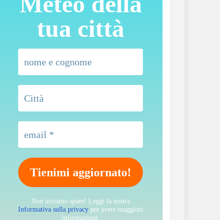
Meteo della
tua città
Non inviamo spam! Leggi la nostra
Informativa sulla privacy
per avere maggiori
informazioni.