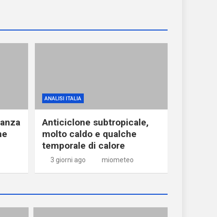
ANALISI ITALIA
ranza
Anticiclone subtropicale,
he
molto caldo e qualche
temporale di calore
3 giorni ago
miometeo