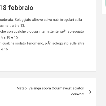
18 febbraio
oderata. Soleggiato altrove salvo nubi irregolari sulla
ssime tra 9 e 13.
niche con qualche pioggia intermittente, piÃ¹ soleggiato
 tra 10 e 15.
on qualche isolato fenomeno, piÃ¹ soleggiato sulle altre
 e 16.
Meteo. Valanga sopra Courmayeur: sciatori
coinvolti